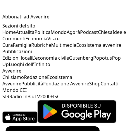
Abbonati ad Avvenire
Sezioni del sito
Home
Attualità
Politica
Mondo
Agorà
Podcast
Chiesa
Idee e
Commenti
Economia
Vita e
Cura
Famiglia
Rubriche
Multimedia
Ecosistema avvenire
Pubblicazioni
Edizioni locali
L'economia civile
Gutenberg
Popotus
Pop
Up
Luoghi dell'Infinito
Avvenire
Chi siamo
Redazione
Ecosistema
Avvenire
Pubblicità
Fondazione Avvenire
Shop
Contatti
Mondo CEI
SIR
Radio InBlu
TV2000
FISC