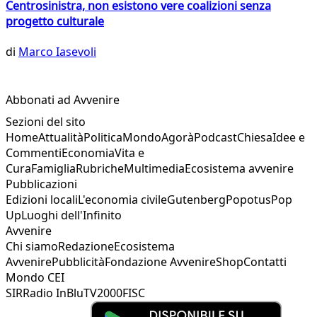
Centrosinistra, non esistono vere coalizioni senza
progetto culturale
di
Marco Iasevoli
Abbonati ad Avvenire
Sezioni del sito
Home
Attualità
Politica
Mondo
Agorà
Podcast
Chiesa
Idee e
Commenti
Economia
Vita e
Cura
Famiglia
Rubriche
Multimedia
Ecosistema avvenire
Pubblicazioni
Edizioni locali
L'economia civile
Gutenberg
Popotus
Pop
Up
Luoghi dell'Infinito
Avvenire
Chi siamo
Redazione
Ecosistema
Avvenire
Pubblicità
Fondazione Avvenire
Shop
Contatti
Mondo CEI
SIR
Radio InBlu
TV2000
FISC