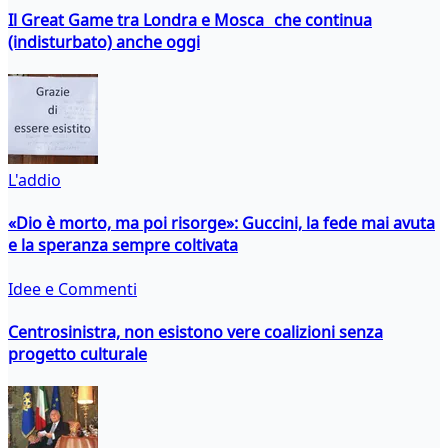
Il Great Game tra Londra e Mosca che continua
(indisturbato) anche oggi
L'addio
«Dio è morto, ma poi risorge»: Guccini, la fede mai avuta
e la speranza sempre coltivata
Idee e Commenti
Centrosinistra, non esistono vere coalizioni senza
progetto culturale