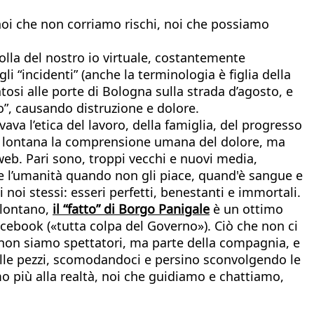
noi che non corriamo rischi, noi che possiamo
lla del nostro io virtuale, costantemente
i “incidenti” (anche la terminologia è figlia della
osi alle porte di Bologna sulla strada d’agosto, e
”, causando distruzione e dolore.
ava l’etica del lavoro, della famiglia, del progresso
to è lontana la comprensione umana del dolore, ma
l web. Pari sono, troppi vecchi e nuovi media,
are l’umanità quando non gli piace, quand'è sangue e
noi stessi: esseri perfetti, benestanti e immortali.
a lontano,
il “fatto” di Borgo Panigale
è un ottimo
cebook («tutta colpa del Governo»). Ciò che non ci
 – non siamo spettatori, ma parte della compagnia, e
ille pezzi, scomodandoci e persino sconvolgendo le
o più alla realtà, noi che guidiamo e chattiamo,