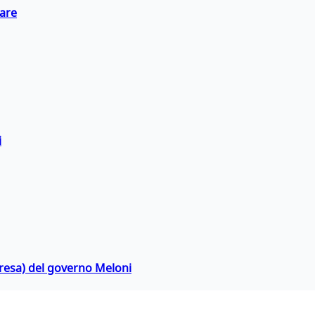
eare
i
rpresa) del governo Meloni