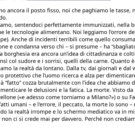
mo ancora il posto fisso, noi che paghiamo le tasse, 
do.
tiamo, sentendoci perfettamente immunizzati, nella bo
he le tecnologie alimentano. Noi leggiamo l’orrore degl
pe). Anche di incidenti terribili come quello consumat
e e condanna verso chi – si presume – ha “sbagliato
 borghesia era ancora un’idea di cittadinanza e coltiv
ensì col sudore e i sorrisi, quelli della carne. Quan
giamo la realtà da lontano. Dalla tv, dai giornali e da
ermo protettivo che l’uomo ricerca e alza per dimentic
à “fatto” cozza brutalmente con l’idea che abbiamo di 
imenticare le delusioni e la fatica. La morte. Visto d
rellone («e adesso come torniamo a Milano?») o su Fa
atti umani – e l’errore, il peccato, la morte lo sono
do la realtà irrompe e lo schermo mediatico va in m
r non ci si crede mai per davvero. Perché non crediam