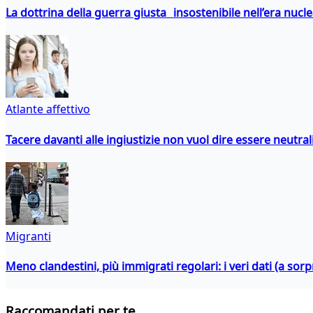
La dottrina della guerra giusta insostenibile nell’era nucl
Atlante affettivo
Tacere davanti alle ingiustizie non vuol dire essere neutral
Migranti
Meno clandestini, più immigrati regolari: i veri dati (a so
Raccomandati per te