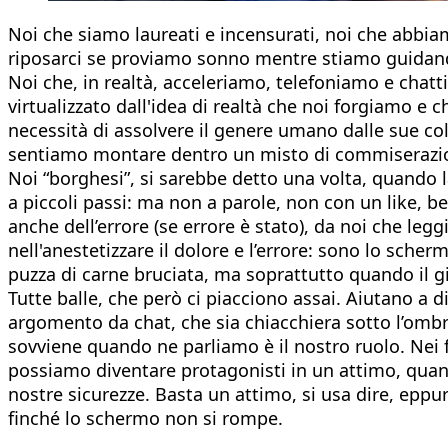
Noi che siamo laureati e incensurati, noi che abbia
riposarci se proviamo sonno mentre stiamo guidan
Noi che, in realtà, acceleriamo, telefoniamo e chat
virtualizzato dall'idea di realtà che noi forgiamo e c
necessità di assolvere il genere umano dalle sue col
sentiamo montare dentro un misto di commiserazion
Noi “borghesi”, si sarebbe detto una volta, quando la
a piccoli passi: ma non a parole, non con un like, b
anche dell’errore (se errore è stato), da noi che leg
nell'anestetizzare il dolore e l’errore: sono lo sch
puzza di carne bruciata, ma soprattutto quando il gi
Tutte balle, che però ci piacciono assai. Aiutano a d
argomento da chat, che sia chiacchiera sotto l’omb
sovviene quando ne parliamo è il nostro ruolo. Nei f
possiamo diventare protagonisti in un attimo, quan
nostre sicurezze. Basta un attimo, si usa dire, eppu
finché lo schermo non si rompe.