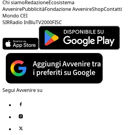
Chi siamo
Redazione
Ecosistema
Avvenire
Pubblicità
Fondazione Avvenire
Shop
Contatti
Mondo CEI
SIR
Radio InBlu
TV2000
FISC
Segui Avvenire su