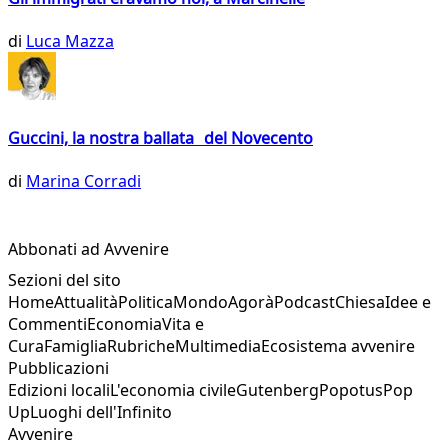
di
Luca Mazza
Guccini, la nostra ballata del Novecento
di
Marina Corradi
Abbonati ad Avvenire
Sezioni del sito
Home
Attualità
Politica
Mondo
Agorà
Podcast
Chiesa
Idee e
Commenti
Economia
Vita e
Cura
Famiglia
Rubriche
Multimedia
Ecosistema avvenire
Pubblicazioni
Edizioni locali
L'economia civile
Gutenberg
Popotus
Pop
Up
Luoghi dell'Infinito
Avvenire