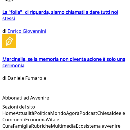
La "folla" ci riguarda, siamo chiamati a dare tutti noi
stessi
di
Enrico Giovannini
Marcinelle, se la memoria non diventa azione è solo una
cerimonia
di
Daniela Fumarola
Abbonati ad Avvenire
Sezioni del sito
Home
Attualità
Politica
Mondo
Agorà
Podcast
Chiesa
Idee e
Commenti
Economia
Vita e
Cura
Famiglia
Rubriche
Multimedia
Ecosistema avvenire