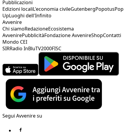
Pubblicazioni
Edizioni locali
L'economia civile
Gutenberg
Popotus
Pop
Up
Luoghi dell'Infinito
Avvenire
Chi siamo
Redazione
Ecosistema
Avvenire
Pubblicità
Fondazione Avvenire
Shop
Contatti
Mondo CEI
SIR
Radio InBlu
TV2000
FISC
Segui Avvenire su