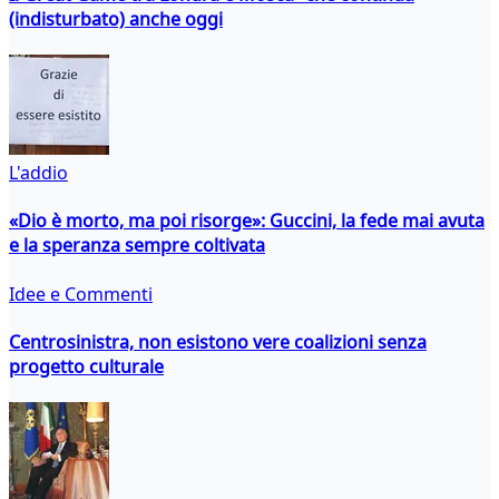
(indisturbato) anche oggi
L'addio
«Dio è morto, ma poi risorge»: Guccini, la fede mai avuta
e la speranza sempre coltivata
Idee e Commenti
Centrosinistra, non esistono vere coalizioni senza
progetto culturale