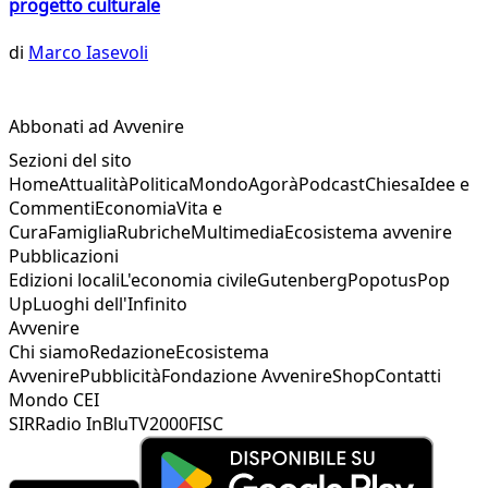
progetto culturale
di
Marco Iasevoli
Abbonati ad Avvenire
Sezioni del sito
Home
Attualità
Politica
Mondo
Agorà
Podcast
Chiesa
Idee e
Commenti
Economia
Vita e
Cura
Famiglia
Rubriche
Multimedia
Ecosistema avvenire
Pubblicazioni
Edizioni locali
L'economia civile
Gutenberg
Popotus
Pop
Up
Luoghi dell'Infinito
Avvenire
Chi siamo
Redazione
Ecosistema
Avvenire
Pubblicità
Fondazione Avvenire
Shop
Contatti
Mondo CEI
SIR
Radio InBlu
TV2000
FISC