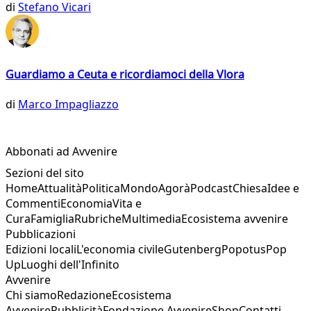
di
Stefano Vicari
Guardiamo a Ceuta e ricordiamoci della Vlora
di
Marco Impagliazzo
Abbonati ad Avvenire
Sezioni del sito
Home
Attualità
Politica
Mondo
Agorà
Podcast
Chiesa
Idee e
Commenti
Economia
Vita e
Cura
Famiglia
Rubriche
Multimedia
Ecosistema avvenire
Pubblicazioni
Edizioni locali
L'economia civile
Gutenberg
Popotus
Pop
Up
Luoghi dell'Infinito
Avvenire
Chi siamo
Redazione
Ecosistema
Avvenire
Pubblicità
Fondazione Avvenire
Shop
Contatti