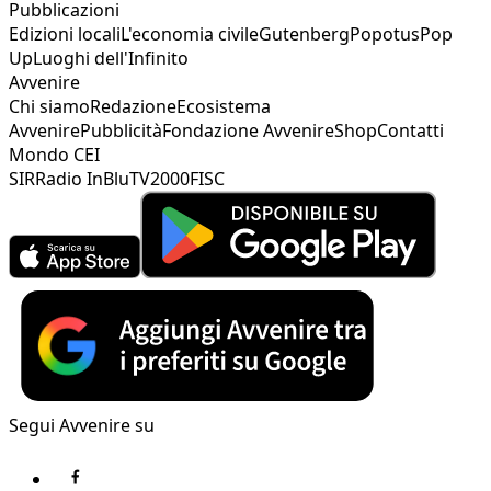
Pubblicazioni
Edizioni locali
L'economia civile
Gutenberg
Popotus
Pop
Up
Luoghi dell'Infinito
Avvenire
Chi siamo
Redazione
Ecosistema
Avvenire
Pubblicità
Fondazione Avvenire
Shop
Contatti
Mondo CEI
SIR
Radio InBlu
TV2000
FISC
Segui Avvenire su