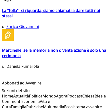
La "folla" ci riguarda, siamo chiamati a dare tutti noi
stessi
di
Enrico Giovannini
Marcinelle, se la memoria non diventa azione è solo una
cerimonia
di
Daniela Fumarola
Abbonati ad Avvenire
Sezioni del sito
Home
Attualità
Politica
Mondo
Agorà
Podcast
Chiesa
Idee e
Commenti
Economia
Vita e
Cura
Famiglia
Rubriche
Multimedia
Ecosistema avvenire