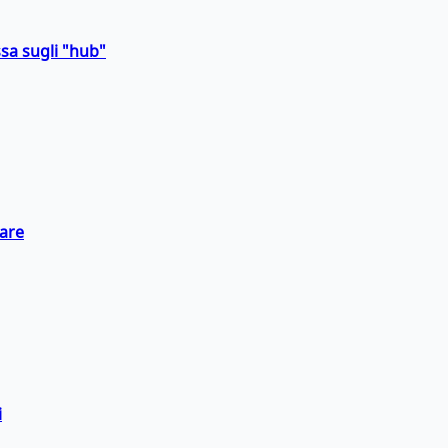
sa sugli "hub"
eare
i