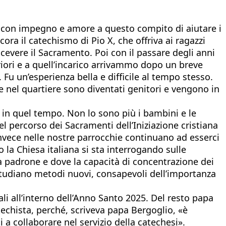
a con impegno e amore a questo compito di aiutare i
ora il catechismo di Pio X, che offriva ai ragazzi
evere il Sacramento. Poi con il passare degli anni
eriori e a quell’incarico arrivammo dopo un breve
u un’esperienza bella e difficile al tempo stesso.
e nel quartiere sono diventati genitori e vengono in
 in quel tempo. Non lo sono più i bambini e le
l percorso dei Sacramenti dell’Iniziazione cristiana
Invece nelle nostre parrocchie continuano ad esserci
a Chiesa italiana si sta interrogando sulle
da padrone e dove la capacità di concentrazione dei
 studiano metodi nuovi, consapevoli dell’importanza
li all’interno dell’Anno Santo 2025. Del resto papa
atechista, perché, scriveva papa Bergoglio, «è
 a collaborare nel servizio della catechesi».