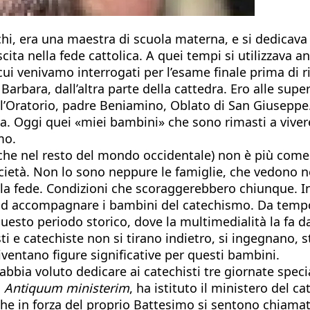
chi, era una maestra di scuola materna, e si dedicav
ta nella fede cattolica. A quei tempi si utilizzava anc
 venivamo interrogati per l’esame finale prima di ric
Barbara, dall’altra parte della cattedra. Ero alle sup
’Oratorio, padre Beniamino, Oblato di San Giuseppe. F
za. Oggi quei «miei bambini» che sono rimasti a viver
mo.
nche nel resto del mondo occidentale) non è più come
cietà. Non lo sono neppure le famiglie, che vedono ne
nella fede. Condizioni che scoraggerebbero chiunque. 
ad accompagnare i bambini del catechismo. Da tempo l
 questo periodo storico, dove la multimedialità la fa 
i e catechiste non si tirano indietro, si ingegnano,
diventano figure significative per questi bambini.
bbia voluto dedicare ai catechisti tre giornate specia
a
Antiquum ministerim
, ha istituto il ministero del c
che in forza del proprio Battesimo si sentono chiamati