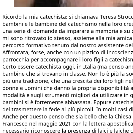
Ricordo la mia catechista: si chiamava Teresa Stroc
bambini e le bambine del catechismo nella loro cresci
una serie di domande da imparare a memoria e su cui
mi sono ritrovato io stesso, assieme alla mia amica 
percorso formativo tenuto dal nostro assistente dell
Affrontata, forse, anche con un pizzico di incoscien
parrocchia per accompagnare i loro figli a catechis
Certo essere catechista oggi, in Italia (ma penso a
bambine che si trovano in classe. Non lo è più la so
più una tradizione, che una crescita dei loro figli 
donne e uomini che danno la propria disponibilità 
modalità e sugli strumenti migliori da utilizzare in
bambini si è fortemente abbassata. Eppure catechist
del trasmettere la fede ai più piccoli. In molti casi 
Anche per questo penso che sia bello che la Chiesa a
Francesco nel maggio 2021 con la lettera apostolic
necessario riconoscere la presenza di laici e laiche 