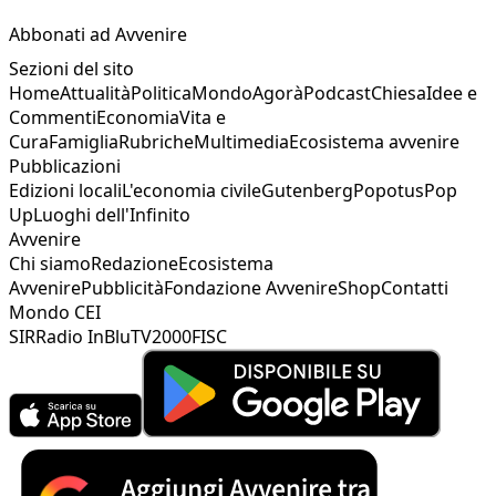
Abbonati ad Avvenire
Sezioni del sito
Home
Attualità
Politica
Mondo
Agorà
Podcast
Chiesa
Idee e
Commenti
Economia
Vita e
Cura
Famiglia
Rubriche
Multimedia
Ecosistema avvenire
Pubblicazioni
Edizioni locali
L'economia civile
Gutenberg
Popotus
Pop
Up
Luoghi dell'Infinito
Avvenire
Chi siamo
Redazione
Ecosistema
Avvenire
Pubblicità
Fondazione Avvenire
Shop
Contatti
Mondo CEI
SIR
Radio InBlu
TV2000
FISC