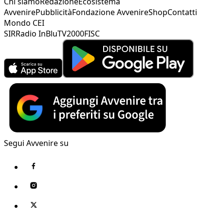
Chi siamo
Redazione
Ecosistema
Avvenire
Pubblicità
Fondazione Avvenire
Shop
Contatti
Mondo CEI
SIR
Radio InBlu
TV2000
FISC
Segui Avvenire su