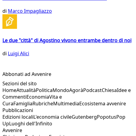
di
Marco Impagliazzo
Le due "città" di Agostino vivono entrambe dentro di noi
di
Luigi Alici
Abbonati ad Avvenire
Sezioni del sito
Home
Attualità
Politica
Mondo
Agorà
Podcast
Chiesa
Idee e
Commenti
Economia
Vita e
Cura
Famiglia
Rubriche
Multimedia
Ecosistema avvenire
Pubblicazioni
Edizioni locali
L'economia civile
Gutenberg
Popotus
Pop
Up
Luoghi dell'Infinito
Avvenire