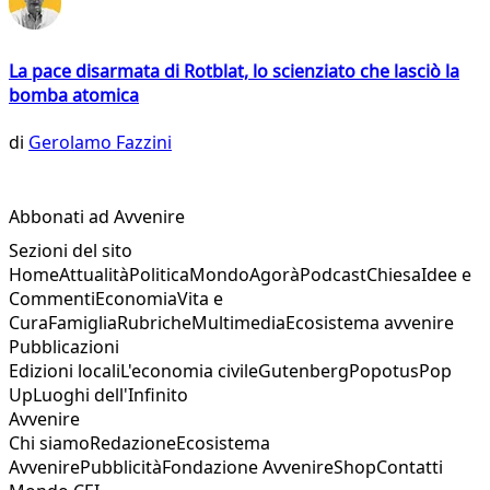
La pace disarmata di Rotblat, lo scienziato che lasciò la
bomba atomica
di
Gerolamo Fazzini
Abbonati ad Avvenire
Sezioni del sito
Home
Attualità
Politica
Mondo
Agorà
Podcast
Chiesa
Idee e
Commenti
Economia
Vita e
Cura
Famiglia
Rubriche
Multimedia
Ecosistema avvenire
Pubblicazioni
Edizioni locali
L'economia civile
Gutenberg
Popotus
Pop
Up
Luoghi dell'Infinito
Avvenire
Chi siamo
Redazione
Ecosistema
Avvenire
Pubblicità
Fondazione Avvenire
Shop
Contatti