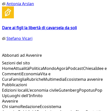
di
Antonia Arslan
Dare ai figli la libertà di cavarsela da soli
di
Stefano Vicari
Abbonati ad Avvenire
Sezioni del sito
Home
Attualità
Politica
Mondo
Agorà
Podcast
Chiesa
Idee e
Commenti
Economia
Vita e
Cura
Famiglia
Rubriche
Multimedia
Ecosistema avvenire
Pubblicazioni
Edizioni locali
L'economia civile
Gutenberg
Popotus
Pop
Up
Luoghi dell'Infinito
Avvenire
Chi siamo
Redazione
Ecosistema