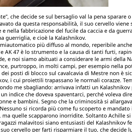
te”, che decide se sul bersaglio val la pena sparare o n
gravato da questa responsabilità, il suo cervello viene
 e nella fabbricazione del fucile da caccia e da guerra
na guerriglia, e cioè la Kalashnikov.
emiautomatico più diffuso al mondo, reperibile anche 
le AK 47 è lo strumento e la causa di tanti furti, rapin
nde, e noi siamo abituati a considerare le armi della
ince, purtroppo, in molti campi, per esempio nella pot
dei posti di blocco sul cavalcavia di Mestre non è sicu
kov, i cui proiettili trapassano le normali corazze. 
condo me sbagliando: arrivava infatti un Kalashnikov p
a un indice che doveva spaventarci, perché voleva dir
donne e bambini. Segno che la criminosità si allargava
 Nessuno si ricorda più come fu scoperto e mandato i
 ma quelle scapparono inorridite. Soltanto Achille si tu
ragazzi malavitosi siano entusiasti del Kalashnikov 
 suo cervello per farti risparmiare il tuo, che decide l