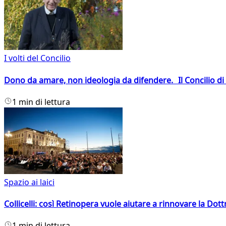
I volti del Concilio
Dono da amare, non ideologia da difendere. Il Concilio di 
1 min di lettura
Spazio ai laici
Collicelli: così Retinopera vuole aiutare a rinnovare la Dott
1 min di lettura