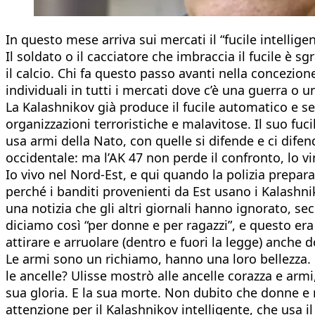
In questo mese arriva sui mercati il “fucile intelligen
Il soldato o il cacciatore che imbraccia il fucile è s
il calcio. Chi fa questo passo avanti nella concezione
individuali in tutti i mercati dove c’è una guerra o u
La Kalashnikov già produce il fucile automatico e s
organizzazioni terroristiche e malavitose. Il suo fuci
usa armi della Nato, con quelle si difende e ci dife
occidentale: ma l’AK 47 non perde il confronto, lo v
Io vivo nel Nord-Est, e qui quando la polizia prepara 
perché i banditi provenienti da Est usano i Kalashni
una notizia che gli altri giornali hanno ignorato, se
diciamo così “per donne e per ragazzi”, e questo er
attirare e arruolare (dentro e fuori la legge) anche 
Le armi sono un richiamo, hanno una loro bellezza.
le ancelle? Ulisse mostrò alle ancelle corazza e armi,
sua gloria. E la sua morte. Non dubito che donne e 
attenzione per il Kalashnikov intelligente, che usa il