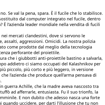
o. Se val la pena, spara. È il fucile che lo stabilisce.
 sostituito dal computer integrato nel fucile, dentro
? È l’azienda leader mondiale nella vendita di fucili
nei mercati clandestini, dove si servono le
e, assalti, aggressioni. Omicidi. La nostra polizia
 Nato come prodotte dal meglio della tecnologia
enza perforante del proiettile.
ra che i giubbotti anti-proiettile bastino a salvarla,
Tempo addietro ci siamo occupati del Kalashnikov per
iù piccolo, più corto e più leggero, in versione
e che l’azienda che produce quell’arma pensava di
.
n guerra Achille, che la madre aveva nascosto tra
ffò ad afferrarle, entusiasta. Fu il suo trionfo, la
femminile. E non dubito che adesso nasca una forte
ui quando uccidere, per darti l’illusione che tu non