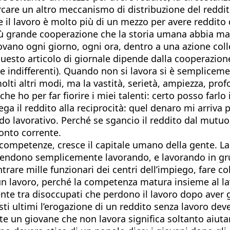
rcare un altro meccanismo di distribuzione del redd
che il lavoro è molto più di un mezzo per avere reddi
iù grande cooperazione che la storia umana abbia mai r
ovano ogni giorno, ogni ora, dentro a una azione colle
sto articolo di giornale dipende dalla cooperazione d
 indifferenti). Quando non si lavora si è semplicem
olti altri modi, ma la vastità, serietà, ampiezza, pro
he ho per far fiorire i miei talenti: certo posso farlo
lega il reddito alla reciprocità: quel denaro mi arriv
 lavorativo. Perché se sgancio il reddito dal mutuo v
conto corrente.
competenze, cresce il capitale umano della gente. La 
apprendono semplicemente lavorando, e lavorando in gr
ntrare mille funzionari dei centri dell’impiego, fare 
n lavoro, perché la competenza matura insieme al lav
te tra disoccupati che perdono il lavoro dopo aver 
esti ultimi l’erogazione di un reddito senza lavoro d
e un giovane che non lavora significa soltanto aiutar