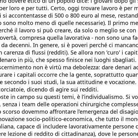
imo dovere etico di un popolo dice: i giovani dopo gli
 loro e per tutti. Certo, oggi trovare lavoro è per 
i si accontentasse di 500 o 800 euro al mese, restand
oro sono molto meno di quelle necessarie). Il primo 
erché il lavoro si può creare, da solo o meglio se con a
vertà, compresa quella lavorativa - non sono una facc
da decenni. In genere, si è poveri perché ci mancano ca
 carenza di flussi (redditi). Se allora non 'curo' i capi
naro in più, che spesso finisce nei luoghi sbagliati
iscernimento non è virtù ma debolezza: dare denari a
urare i capitali occorre che la gente, soprattutto qua
 secondo i suoi studi, la sua attitudine e vocazione. 
corciatoie, dicendo di agire sui redditi.
ste in campo su questi temi, è l’individualismo. Si vo
, senza i team delle operazioni chirurgiche complesse.
 scorso dovemmo affrontare l’emergenza del disagio soc
ovazione socio-politico-economica, che tutto il mondo
taliana, capace di includere lavorativamente person
 lezione di reddito di cittadinanza), dove le persone 