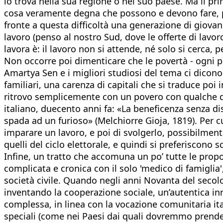
lo trova nella sua regione o nel suo paese. Ma il pr
cosa veramente degna che possono e devono fare, per
fronte a questa difficoltà una generazione di giovan
lavoro (penso al nostro Sud, dove le offerte di lav
lavora è: il lavoro non si attende, né solo si cerca, p
Non occorre poi dimenticare che le povertà - ogni po
Amartya Sen e i migliori studiosi del tema ci dicono 
familiari, una carenza di capitali che si traduce poi in
ritrovo semplicemente con un povero con qualche de
italiano, duecento anni fa: «La beneficenza senza d
spada ad un furioso» (Melchiorre Gioja, 1819). Per c
imparare un lavoro, e poi di svolgerlo, possibilmente
quelli del ciclo elettorale, e quindi si preferiscono s
Infine, un tratto che accomuna un po’ tutte le propo
complicata e cronica con il solo 'medico di famiglia'
società civile. Quando negli anni Novanta del secolo
inventando la cooperazione sociale, un’autentica inn
complessa, in linea con la vocazione comunitaria i
speciali (come nei Paesi dai quali dovremmo prendere