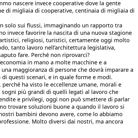
cemmo nascere invece cooperative dove la gente
e di migliaia di cooperative, centinaia di migliaia di
on solo sui flussi, immaginando un rapporto tra
o invece favorire la nascita di una nuova stagione
rtistici, religiosi, turistici, certamente oggi molto
o, tanto lavoro nell’architettura legislativa,
 saputo fare. Perché non riprovarci?
 un’economia in mano a molte macchine e a
er una maggioranza di persone che dovrà imparare a
 di questi scenari, e in quale forme e modi.
 perché ha visto le eccellenze umane, morali e
 sogni più grandi di quelli legati al lavoro che
dite e privilegi, oggi non può smettere di parlar
mo trovare soluzioni buone a quando il lavoro si
. I nostri bambini devono avere, come lo abbiamo
 professione. Molto diversi dai nostri, ma ancora