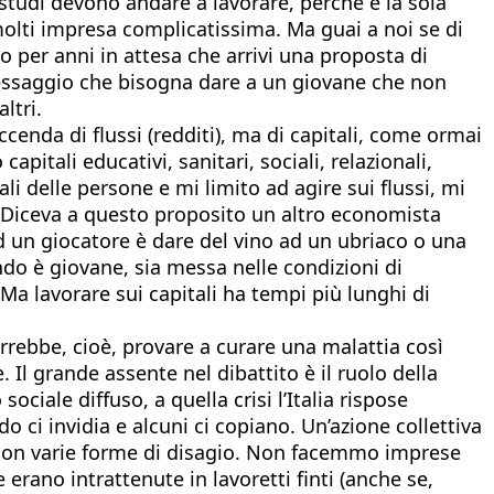
 studi devono andare a lavorare, perché è la sola
molti impresa complicatissima. Ma guai a noi se di
o per anni in attesa che arrivi una proposta di
messaggio che bisogna dare a un giovane che non
ltri.
enda di flussi (redditi), ma di capitali, come ormai
pitali educativi, sanitari, sociali, relazionali,
tali delle persone e mi limito ad agire sui flussi, mi
. Diceva a questo proposito un altro economista
d un giocatore è dare del vino ad un ubriaco o una
ndo è giovane, sia messa nelle condizioni di
Ma lavorare sui capitali ha tempi più lunghi di
rrebbe, cioè, provare a curare una malattia così
 Il grande assente nel dibattito è il ruolo della
iale diffuso, a quella crisi l’Italia rispose
 ci invidia e alcuni ci copiano. Un’azione collettiva
e con varie forme di disagio. Non facemmo imprese
erano intrattenute in lavoretti finti (anche se,