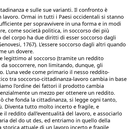
tadinanza e sulle sue varianti. Il confronto è
lavoro. Ormai in tutti i Paesi occidentali si stanno
fficiente per sopravvivere in una forma e in modi
re, come società politica, in soccorso dei più
del corpo ha due diritti di esser soccorso dagli
o Genovesi, 1767). L’essere soccorso dagli altri quando
ome un dovere.
e legittimo al soccorso (tramite un reddito
na da soccorrere, non limitando, dunque, gli
loro. L’una vede come primario il nesso reddito-
 etico tra soccorso-cittadinanza-lavoro cambia in base
iamo l’ordine dei fattori il prodotto cambia
ssenzialmente un mezzo per ottenere un reddito.
iò che fonda la cittadinanza, si legge ogni tanto,
. Diventa tutto molto incerto e fragile, e
il reddito dall’eventualità del lavoro, e associarlo
naria del do ut des, ed entriamo in quello della
 storica attuale di un lavoro incerto e fragile