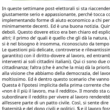
In queste settimane post-elettorali si sta riaccendend
giustamente serio e appassionante, perché tocca cose
implementando forme di aiuto economico a chi per q
minimamente decenti. Ed è una buona notizia. Quindi 
deboli. Questo dovere etico era ben chiaro ed espli
altri; il primo de’ quali è quello che gli dà la natur
si è nel bisogno è insomma, riconosciuto da tempo c
Le questioni più delicate, controverse e rilevantis
garantito) con il diritto-dovere al lavoro, ed entram
interventi ai soli cittadini italiani). Qui ci sono du
cittadinanza; l’altra (che è anche la mia) dà la prio
alla visione che abbiamo della democrazia, del lavor
moltissimo. Ed è dentro questo scenario che vanno l
Questa è l’ipotesi implicita della prima corrente che
«non è il più il lavoro, ma il reddito». Il mondo sta
subordinare il reddito per vivere al lavoro renderebb
all’essere parte di un patto civile. Così, si sente di
fraternità e del dono civili e politici.
S
e il lavoro fos