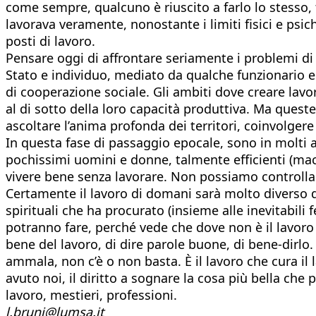
come sempre, qualcuno è riuscito a farlo lo stesso,
lavorava veramente, nonostante i limiti fisici e psich
posti di lavoro.
Pensare oggi di affrontare seriamente i problemi di 
Stato e individuo, mediato da qualche funzionario 
di cooperazione sociale. Gli ambiti dove creare lavoro
al di sotto della loro capacità produttiva. Ma queste
ascoltare l’anima profonda dei territori, coinvolger
In questa fase di passaggio epocale, sono in molti 
pochissimi uomini e donne, talmente efficienti (ma
vivere bene senza lavorare. Non possiamo controllare
Certamente il lavoro di domani sarà molto diverso 
spirituali che ha procurato (insieme alle inevitabili 
potranno fare, perché vede che dove non è il lavoro
bene del lavoro, di dire parole buone, di bene-dirl
ammala, non c’è o non basta. È il lavoro che cura il
avuto noi, il diritto a sognare la cosa più bella ch
lavoro, mestieri, professioni.
l.bruni@lumsa.it