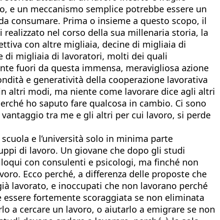
ito, e un meccanismo semplice potrebbe essere un
to da consumare. Prima o insieme a questo scopo, il
ealizzato nel corso della sua millenaria storia, la
ttiva con altre migliaia, decine di migliaia di
i migliaia di lavoratori, molti dei quali
ente fuori da questa immensa, meravigliosa azione
fondità e generatività della cooperazione lavorativa
 in altri modi, ma niente come lavorare dice agli altri
a perché ho saputo fare qualcosa in cambio. Ci sono
antaggio tra me e gli altri per cui lavoro, si perde
scuola e l’università solo in minima parte
uppi di lavoro. Un giovane che dopo gli studi
colloqui con consulenti e psicologi, ma finché non
oro. Ecco perché, a differenza delle proposte che
già lavorato, e inoccupati che non lavorano perché
eve essere fortemente scoraggiata se non eliminata
lo a cercare un lavoro, o aiutarlo a emigrare se non