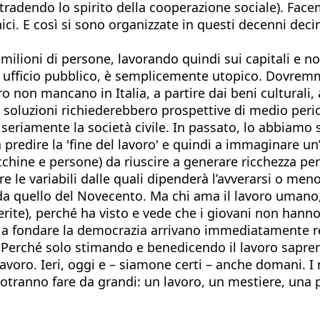
 tradendo lo spirito della cooperazione sociale). Fa
ici. E così si sono organizzate in questi decenni decin
milioni di persone, lavorando quindi sui capitali e n
e ufficio pubblico, è semplicemente utopico. Dovremm
 non mancano in Italia, a partire dai beni culturali, a
 soluzioni richiederebbero prospettive di medio period
e seriamente la società civile. In passato, lo abbiamo
a predire la 'fine del lavoro' e quindi a immaginare
cchine e persone) da riuscire a generare ricchezza p
 le variabili dalle quali dipenderà l’avverarsi o meno
da quello del Novecento. Ma chi ama il lavoro umano,
ferite), perché ha visto e vede che i giovani non hanno
 a fondare la democrazia arrivano immediatamente ren
o. Perché solo stimando e benedicendo il lavoro sapre
 lavoro. Ieri, oggi e – siamone certi – anche domani
e potranno fare da grandi: un lavoro, un mestiere, una