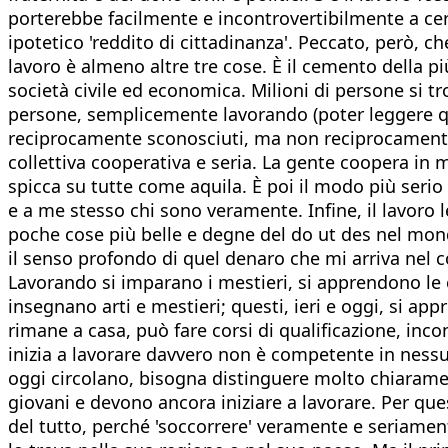
porterebbe facilmente e incontrovertibilmente a ce
ipotetico 'reddito di cittadinanza'. Peccato, però, 
lavoro è almeno altre tre cose. È il cemento della p
società civile ed economica. Milioni di persone si tr
persone, semplicemente lavorando (poter leggere que
reciprocamente sconosciuti, ma non reciprocamente
collettiva cooperativa e seria. La gente coopera in m
spicca su tutte come aquila. È poi il modo più serio c
e a me stesso chi sono veramente. Infine, il lavoro 
poche cose più belle e degne del do ut des nel mondo
il senso profondo di quel denaro che mi arriva nel 
Lavorando si imparano i mestieri, si apprendono le 
insegnano arti e mestieri; questi, ieri e oggi, si 
rimane a casa, può fare corsi di qualificazione, inco
inizia a lavorare davvero non è competente in nessu
oggi circolano, bisogna distinguere molto chiaramen
giovani e devono ancora iniziare a lavorare. Per qu
del tutto, perché 'soccorrere' veramente e seriament