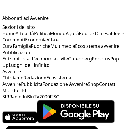
Abbonati ad Avvenire
Sezioni del sito
Home
Attualità
Politica
Mondo
Agorà
Podcast
Chiesa
Idee e
Commenti
Economia
Vita e
Cura
Famiglia
Rubriche
Multimedia
Ecosistema avvenire
Pubblicazioni
Edizioni locali
L'economia civile
Gutenberg
Popotus
Pop
Up
Luoghi dell'Infinito
Avvenire
Chi siamo
Redazione
Ecosistema
Avvenire
Pubblicità
Fondazione Avvenire
Shop
Contatti
Mondo CEI
SIR
Radio InBlu
TV2000
FISC