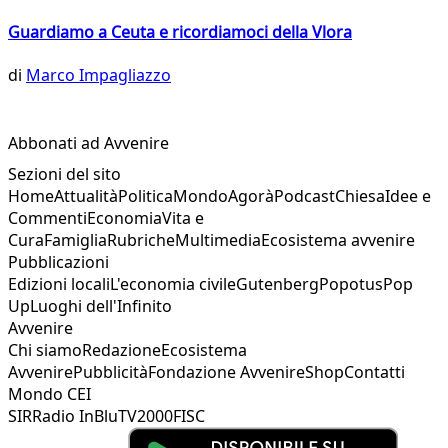
Guardiamo a Ceuta e ricordiamoci della Vlora
di
Marco Impagliazzo
Abbonati ad Avvenire
Sezioni del sito
Home
Attualità
Politica
Mondo
Agorà
Podcast
Chiesa
Idee e
Commenti
Economia
Vita e
Cura
Famiglia
Rubriche
Multimedia
Ecosistema avvenire
Pubblicazioni
Edizioni locali
L'economia civile
Gutenberg
Popotus
Pop
Up
Luoghi dell'Infinito
Avvenire
Chi siamo
Redazione
Ecosistema
Avvenire
Pubblicità
Fondazione Avvenire
Shop
Contatti
Mondo CEI
SIR
Radio InBlu
TV2000
FISC