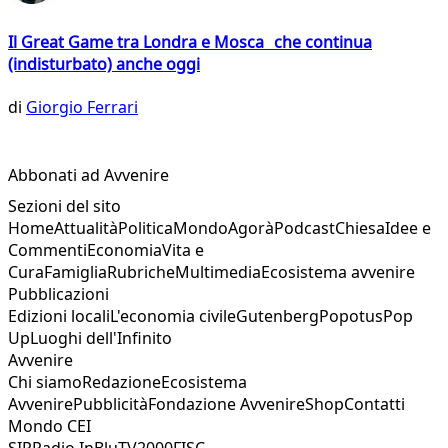
Il Great Game tra Londra e Mosca che continua
(indisturbato) anche oggi
di
Giorgio Ferrari
Abbonati ad Avvenire
Sezioni del sito
Home
Attualità
Politica
Mondo
Agorà
Podcast
Chiesa
Idee e
Commenti
Economia
Vita e
Cura
Famiglia
Rubriche
Multimedia
Ecosistema avvenire
Pubblicazioni
Edizioni locali
L'economia civile
Gutenberg
Popotus
Pop
Up
Luoghi dell'Infinito
Avvenire
Chi siamo
Redazione
Ecosistema
Avvenire
Pubblicità
Fondazione Avvenire
Shop
Contatti
Mondo CEI
SIR
Radio InBlu
TV2000
FISC