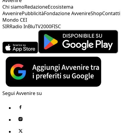
Avvenire
Chi siamo
Redazione
Ecosistema
Avvenire
Pubblicità
Fondazione Avvenire
Shop
Contatti
Mondo CEI
SIR
Radio InBlu
TV2000
FISC
Segui Avvenire su