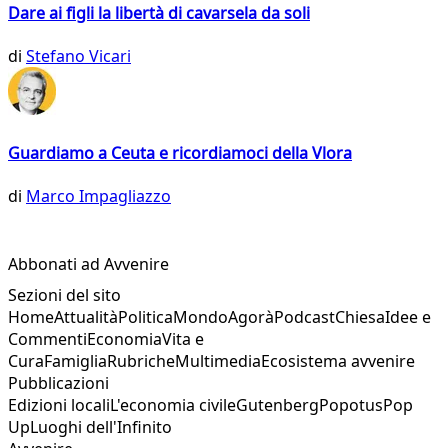
Dare ai figli la libertà di cavarsela da soli
di
Stefano Vicari
Guardiamo a Ceuta e ricordiamoci della Vlora
di
Marco Impagliazzo
Abbonati ad Avvenire
Sezioni del sito
Home
Attualità
Politica
Mondo
Agorà
Podcast
Chiesa
Idee e
Commenti
Economia
Vita e
Cura
Famiglia
Rubriche
Multimedia
Ecosistema avvenire
Pubblicazioni
Edizioni locali
L'economia civile
Gutenberg
Popotus
Pop
Up
Luoghi dell'Infinito