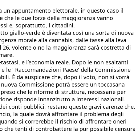
a un appuntamento elettorale, in questo caso il
le che le due forze della maggioranza vanno
i e, soprattutto, i cittadini.
tto giallo-verde è diventata così una sorta di nuova
rgenza morale alla cannabis, dalle tasse alla leva
il 26, volente o no la maggioranza sarà costretta di
 mare.
tastasi, e l’economia reale. Dopo le non esaltanti
e) e le ' Raccomandazioni Paese' della Commissione
bili. È da auspicare che, dopo il voto, non si vorrà
na nuova Commissione potrà essere un toccasana
preso che le riforme di struttura, necessarie per
ione risponde innanzitutto a interessi nazionali.
 dei conti pubblici, restano queste gravi carenze che,
cio, la quale dovrà affrontare il problema degli
uando si correrebbe il rischio di affrontare oneri
o che tenti di controbattere la pur possibile censura