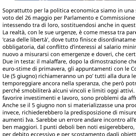
Soprattutto per la politica economica siamo in una 
voto del 26 maggio per Parlamento e Commissione eur
intessendo tra di loro, sostituendosi anche in questo
La realtà, con le sue urgenze, è come messa tra par
'casa delle libertà', dove tutto finisce disordinatam
obbligatoria, dal conflitto d’interessi al salario mi
nuovo a misurarsi con emergenze e doveri, che cert
Due in testa: il malaffare, dopo la dimostrazione c
euro-stime di primavera, gli appuntamenti con le Co
Ue (5 giugno) richiameranno un po’ tutti alla dura leg
temporeggiare ancora nella speranza, che però pot
perché smobiliterà alcuni vincoli e limiti oggi atti
favorire investimenti e lavoro, sono problemi da aff
Anche se il 5 giugno non si materializzasse una proce
invece, richiederebbero la predisposizione di misure
aumenti Iva. Sarebbe un errore andare incontro all’es
ben maggiori. I punti deboli ben noti esigerebbero, 
per debito eccessivo e per scostamento dagli obiett