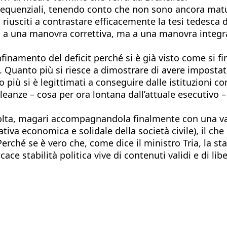
 sequenziali, tenendo conto che non sono ancora matur
riusciti a contrastare efficacemente la tesi tedesca d
 una manovra correttiva, ma a una manovra integrati
finamento del deficit perché si è già visto come si fi
s. Quanto più si riesce a dimostrare di avere imposta
più si è legittimati a conseguire dalle istituzioni co
eanze – cosa per ora lontana dall’attuale esecutivo – 
lta, magari accompagnandola finalmente con una valor
iativa economica e solidale della società civile), il ch
erché se è vero che, come dice il ministro Tria, la sta
ce stabilità politica vive di contenuti validi e di li