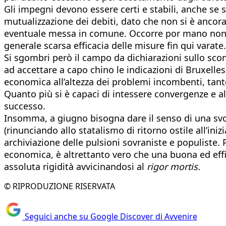
Gli impegni devono essere certi e stabili, anche se
mutualizzazione dei debiti, dato che non si è ancora 
eventuale messa in comune. Occorre por mano non a
generale scarsa efficacia delle misure fin qui varate.
Si sgombri però il campo da dichiarazioni sullo scon
ad accettare a capo chino le indicazioni di Bruxelle
economica all’altezza dei problemi incombenti, tanto 
Quanto più si è capaci di intessere convergenze e all
successo.
Insomma, a giugno bisogna dare il senso di una svo
(rinunciando allo statalismo di ritorno ostile all’iniz
archiviazione delle pulsioni sovraniste e populiste. P
economica, è altrettanto vero che una buona ed effica
assoluta rigidità avvicinandosi al
rigor mortis.
© RIPRODUZIONE RISERVATA
Seguici anche su Google Discover di Avvenire