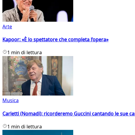
Arte
Kapoor: «È lo spettatore che completa l’opera»
1 min di lettura
Musica
Carletti (Nomadi): ricorderemo Guccini cantando le sue ca
1 min di lettura