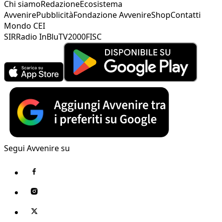
Chi siamo
Redazione
Ecosistema
Avvenire
Pubblicità
Fondazione Avvenire
Shop
Contatti
Mondo CEI
SIR
Radio InBlu
TV2000
FISC
Segui Avvenire su