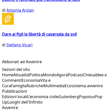
di
Antonia Arslan
Dare ai figli la libertà di cavarsela da soli
di
Stefano Vicari
Abbonati ad Avvenire
Sezioni del sito
Home
Attualità
Politica
Mondo
Agorà
Podcast
Chiesa
Idee e
Commenti
Economia
Vita e
Cura
Famiglia
Rubriche
Multimedia
Ecosistema avvenire
Pubblicazioni
Edizioni locali
L'economia civile
Gutenberg
Popotus
Pop
Up
Luoghi dell'Infinito
Avvenire