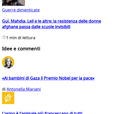
Guerre dimenticate
Gul, Mahdia, Leil e le altre: la resistenza delle donne
afghane passa dalle scuole invisibili
1 min di lettura
Idee e commenti
«Ai bambini di Gaza il Premio Nobel per la pace»
di
Antonella Mariani
L'asino è l'animale più francescano di tutti