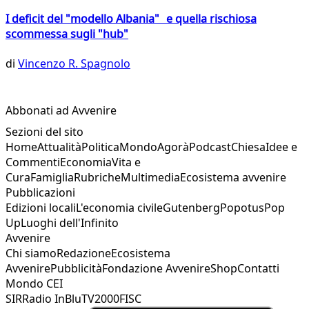
I deficit del "modello Albania" e quella rischiosa
scommessa sugli "hub"
di
Vincenzo R. Spagnolo
Abbonati ad Avvenire
Sezioni del sito
Home
Attualità
Politica
Mondo
Agorà
Podcast
Chiesa
Idee e
Commenti
Economia
Vita e
Cura
Famiglia
Rubriche
Multimedia
Ecosistema avvenire
Pubblicazioni
Edizioni locali
L'economia civile
Gutenberg
Popotus
Pop
Up
Luoghi dell'Infinito
Avvenire
Chi siamo
Redazione
Ecosistema
Avvenire
Pubblicità
Fondazione Avvenire
Shop
Contatti
Mondo CEI
SIR
Radio InBlu
TV2000
FISC