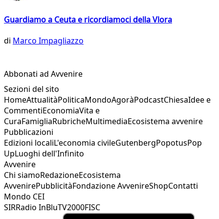
Guardiamo a Ceuta e ricordiamoci della Vlora
di
Marco Impagliazzo
Abbonati ad Avvenire
Sezioni del sito
Home
Attualità
Politica
Mondo
Agorà
Podcast
Chiesa
Idee e
Commenti
Economia
Vita e
Cura
Famiglia
Rubriche
Multimedia
Ecosistema avvenire
Pubblicazioni
Edizioni locali
L'economia civile
Gutenberg
Popotus
Pop
Up
Luoghi dell'Infinito
Avvenire
Chi siamo
Redazione
Ecosistema
Avvenire
Pubblicità
Fondazione Avvenire
Shop
Contatti
Mondo CEI
SIR
Radio InBlu
TV2000
FISC