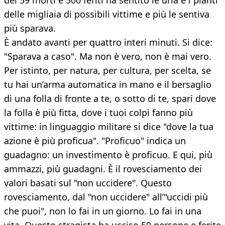
dei 59 morti e 500 feriti ha sentito le urla e i pianti
delle migliaia di possibili vittime e più le sentiva
più sparava.
È andato avanti per quattro interi minuti. Si dice:
"Sparava a caso". Ma non è vero, non è mai vero.
Per istinto, per natura, per cultura, per scelta, se
tu hai un’arma automatica in mano e il bersaglio
di una folla di fronte a te, o sotto di te, spari dove
la folla è più fitta, dove i tuoi colpi fanno più
vittime: in linguaggio militare si dice "dove la tua
azione è più proficua". "Proficuo" indica un
guadagno: un investimento è proficuo. E qui, più
ammazzi, più guadagni. È il rovesciamento dei
valori basati sul "non uccidere". Questo
rovesciamento, dal "non uccidere" all’"uccidi più
che puoi", non lo fai in un giorno. Lo fai in una