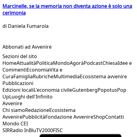
Marcinelle, se la memoria non diventa azione è solo una
cerimonia
di
Daniela Fumarola
Abbonati ad Avvenire
Sezioni del sito
Home
Attualità
Politica
Mondo
Agorà
Podcast
Chiesa
Idee e
Commenti
Economia
Vita e
Cura
Famiglia
Rubriche
Multimedia
Ecosistema avvenire
Pubblicazioni
Edizioni locali
L'economia civile
Gutenberg
Popotus
Pop
Up
Luoghi dell'Infinito
Avvenire
Chi siamo
Redazione
Ecosistema
Avvenire
Pubblicità
Fondazione Avvenire
Shop
Contatti
Mondo CEI
SIR
Radio InBlu
TV2000
FISC