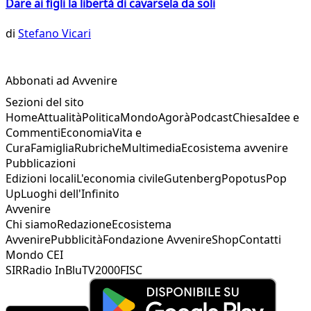
Dare ai figli la libertà di cavarsela da soli
di
Stefano Vicari
Abbonati ad Avvenire
Sezioni del sito
Home
Attualità
Politica
Mondo
Agorà
Podcast
Chiesa
Idee e
Commenti
Economia
Vita e
Cura
Famiglia
Rubriche
Multimedia
Ecosistema avvenire
Pubblicazioni
Edizioni locali
L'economia civile
Gutenberg
Popotus
Pop
Up
Luoghi dell'Infinito
Avvenire
Chi siamo
Redazione
Ecosistema
Avvenire
Pubblicità
Fondazione Avvenire
Shop
Contatti
Mondo CEI
SIR
Radio InBlu
TV2000
FISC