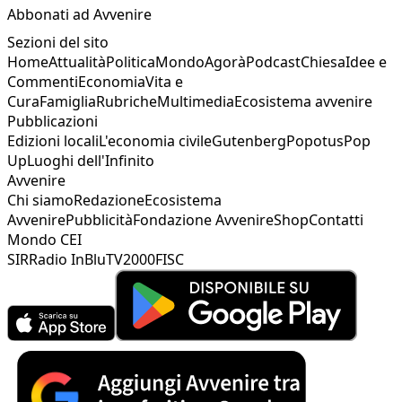
Abbonati ad Avvenire
Sezioni del sito
Home
Attualità
Politica
Mondo
Agorà
Podcast
Chiesa
Idee e
Commenti
Economia
Vita e
Cura
Famiglia
Rubriche
Multimedia
Ecosistema avvenire
Pubblicazioni
Edizioni locali
L'economia civile
Gutenberg
Popotus
Pop
Up
Luoghi dell'Infinito
Avvenire
Chi siamo
Redazione
Ecosistema
Avvenire
Pubblicità
Fondazione Avvenire
Shop
Contatti
Mondo CEI
SIR
Radio InBlu
TV2000
FISC