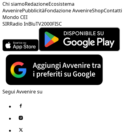
Chi siamo
Redazione
Ecosistema
Avvenire
Pubblicità
Fondazione Avvenire
Shop
Contatti
Mondo CEI
SIR
Radio InBlu
TV2000
FISC
Segui Avvenire su