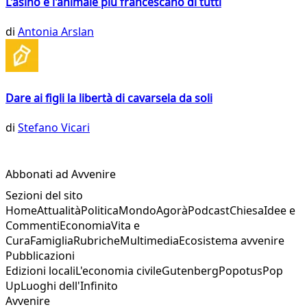
L'asino è l'animale più francescano di tutti
di
Antonia Arslan
Dare ai figli la libertà di cavarsela da soli
di
Stefano Vicari
Abbonati ad Avvenire
Sezioni del sito
Home
Attualità
Politica
Mondo
Agorà
Podcast
Chiesa
Idee e
Commenti
Economia
Vita e
Cura
Famiglia
Rubriche
Multimedia
Ecosistema avvenire
Pubblicazioni
Edizioni locali
L'economia civile
Gutenberg
Popotus
Pop
Up
Luoghi dell'Infinito
Avvenire