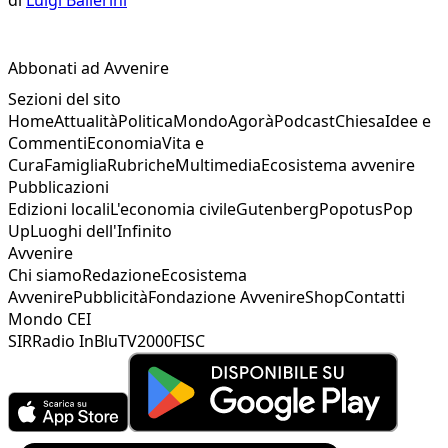
Abbonati ad Avvenire
Sezioni del sito
Home
Attualità
Politica
Mondo
Agorà
Podcast
Chiesa
Idee e
Commenti
Economia
Vita e
Cura
Famiglia
Rubriche
Multimedia
Ecosistema avvenire
Pubblicazioni
Edizioni locali
L'economia civile
Gutenberg
Popotus
Pop
Up
Luoghi dell'Infinito
Avvenire
Chi siamo
Redazione
Ecosistema
Avvenire
Pubblicità
Fondazione Avvenire
Shop
Contatti
Mondo CEI
SIR
Radio InBlu
TV2000
FISC