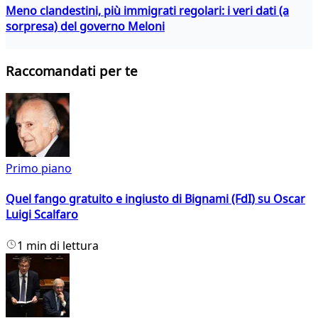
Meno clandestini, più immigrati regolari: i veri dati (a
sorpresa) del governo Meloni
Raccomandati per te
Primo piano
Quel fango gratuito e ingiusto di Bignami (FdI) su Oscar
Luigi Scalfaro
1 min di lettura