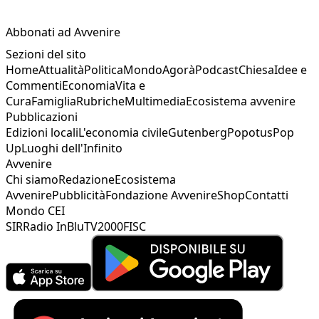
Abbonati ad Avvenire
Sezioni del sito
Home
Attualità
Politica
Mondo
Agorà
Podcast
Chiesa
Idee e
Commenti
Economia
Vita e
Cura
Famiglia
Rubriche
Multimedia
Ecosistema avvenire
Pubblicazioni
Edizioni locali
L'economia civile
Gutenberg
Popotus
Pop
Up
Luoghi dell'Infinito
Avvenire
Chi siamo
Redazione
Ecosistema
Avvenire
Pubblicità
Fondazione Avvenire
Shop
Contatti
Mondo CEI
SIR
Radio InBlu
TV2000
FISC