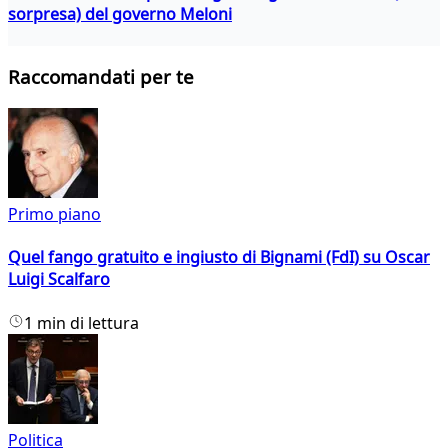
sorpresa) del governo Meloni
Raccomandati per te
Primo piano
Quel fango gratuito e ingiusto di Bignami (FdI) su Oscar
Luigi Scalfaro
1 min di lettura
Politica