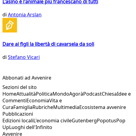
L'asino è l'animale più francescano di tutti
di
Antonia Arslan
Dare ai figli la libertà di cavarsela da soli
di
Stefano Vicari
Abbonati ad Avvenire
Sezioni del sito
Home
Attualità
Politica
Mondo
Agorà
Podcast
Chiesa
Idee e
Commenti
Economia
Vita e
Cura
Famiglia
Rubriche
Multimedia
Ecosistema avvenire
Pubblicazioni
Edizioni locali
L'economia civile
Gutenberg
Popotus
Pop
Up
Luoghi dell'Infinito
Avvenire