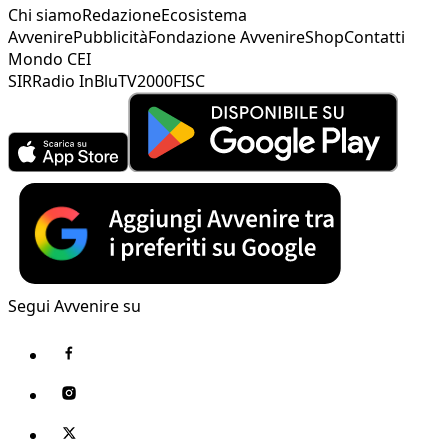
Chi siamo
Redazione
Ecosistema
Avvenire
Pubblicità
Fondazione Avvenire
Shop
Contatti
Mondo CEI
SIR
Radio InBlu
TV2000
FISC
Segui Avvenire su