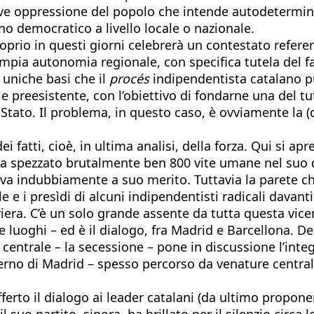
e oppressione del popolo che intende autodeterminar
no democratico a livello locale o nazionale.
roprio in questi giorni celebrerà un contestato refer
mpia autonomia regionale, con specifica tutela del fa
 uniche basi che il
procés
indipendentista catalano pu
ale preesistente, con l’obiettivo di fondarne una del 
 Stato. Il problema, in questo caso, è ovviamente la (
dei fatti, cioè, in ultima analisi, della forza. Qui si ap
a spezzato brutalmente ben 800 vite umane nel suo de
ò va indubbiamente a suo merito. Tuttavia la parete ch
e e i presìdi di alcuni indipendentisti radicali davanti 
iera. C’è un solo grande assente da tutta questa vicen
e luoghi – ed è il dialogo, fra Madrid e Barcellona. D
 centrale – la secessione – pone in discussione l’inte
overno di Madrid – spesso percorso da venature centr
 offerto il dialogo ai leader catalani (da ultimo propo
o partito, sinora, ha brillato per il silenzio circa le