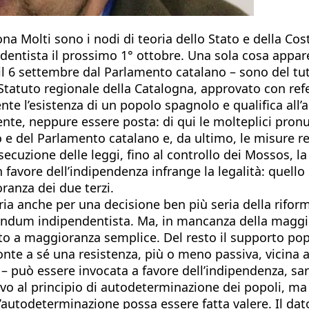
ona Molti sono i nodi di teoria dello Stato e della Co
entista il prossimo 1° ottobre. Una sola cosa appare 
6 settembre dal Parlamento catalano – sono del tutto 
 Statuto regionale della Catalogna, approvato con re
e l’esistenza di un popolo spagnolo e qualifica all’ar
nte, neppure essere posta: di qui le molteplici pron
 e del Parlamento catalano e, da ultimo, le misure res
secuzione delle leggi, fino al controllo dei Mossos, l
in favore dell’indipendenza infrange la legalità: quell
ranza dei due terzi.
 anche per una decisione ben più seria della riforma
erendum indipendentista. Ma, in mancanza della maggio
o a maggioranza semplice. Del resto il supporto popol
fronte a sé una resistenza, più o meno passiva, vicina
 può essere invocata a favore dell’indipendenza, sare
evo al principio di autodeterminazione dei popoli, ma
 l’autodeterminazione possa essere fatta valere. Il da