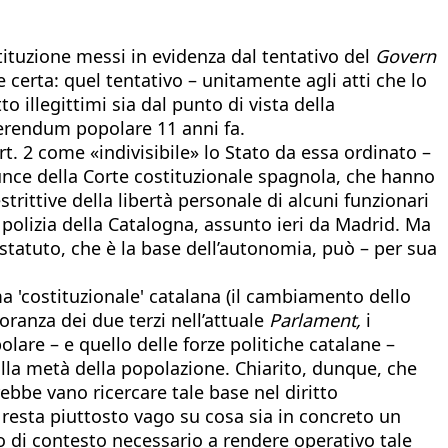
stituzione messi in evidenza dal tentativo del
Govern
certa: quel tentativo – unitamente agli atti che lo
illegittimi sia dal punto di vista della
ferendum popolare 11 anni fa.
t. 2 come «indivisibile» lo Stato da essa ordinato –
unce della Corte costituzionale spagnola, che hanno
trittive della libertà personale di alcuni funzionari
a polizia della Catalogna, assunto ieri da Madrid. Ma
o statuto, che è la base dell’autonomia, può – per sua
 'costituzionale' catalana (il cambiamento dello
ranza dei due terzi nell’attuale
Parlament,
i
are – e quello delle forze politiche catalane –
 alla metà della popolazione. Chiarito, dunque, che
bbe vano ricercare tale base nel diritto
 resta piuttosto vago su cosa sia in concreto un
to di contesto necessario a rendere operativo tale