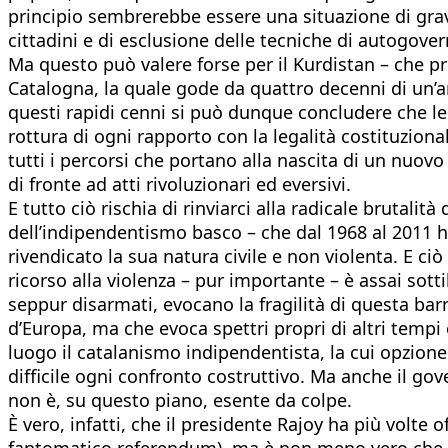
principio sembrerebbe essere una situazione di grav
cittadini e di esclusione delle tecniche di autogover
Ma questo può valere forse per il Kurdistan – che p
Catalogna, la quale gode da quattro decenni di un’a
questi rapidi cenni si può dunque concludere che le
rottura di ogni rapporto con la legalità costituzion
tutti i percorsi che portano alla nascita di un nuovo
di fronte ad atti rivoluzionari ed eversivi.
E tutto ciò rischia di rinviarci alla radicale brutalità 
dell’indipendentismo basco – che dal 1968 al 2011 h
rivendicato la sua natura civile e non violenta. E ci
ricorso alla violenza – pur importante – è assai sottil
seppur disarmati, evocano la fragilità di questa barr
d’Europa, ma che evoca spettri propri di altri tempi 
luogo il catalanismo indipendentista, la cui opzione
difficile ogni confronto costruttivo. Ma anche il g
non è, su questo piano, esente da colpe.
È vero, infatti, che il presidente Rajoy ha più volte
fantomatico referendum), ma è non meno vero che il su