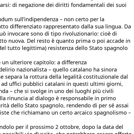
si: di negazione dei diritti fondamentali dei suoi
endum sull’indipendenza – non certo per la
tto differenziato rappresentato dalla sua lingua. Da
ò invocare sono di tipo rivoluzionario: cioè di
tutto nuova. Del resto è quanto prima o poi accade in
del tutto legittima) resistenza dello Stato spagnolo
re un ulteriore capitolo: a differenza
lirio nazionalista – quello catalano ha sinora
e separa la rottura della legalità costituzionale dal
ad uffici pubblici catalani in questi ultimi giorni,
da – che si svolge in uno dei luoghi più civili
ella rinuncia al dialogo è responsabile in primo
grità dello Stato spagnolo, rendendo di per sé assai
aliste che richiamano un certo arcaico spagnolismo –
nendolo per il prossimo 2 ottobre, dopo la data del
 possibili vie d’uscita, che potrebbero essere offerte