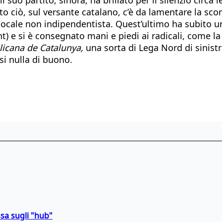
tutto ciò, sul versante catalano, c’è da lamentare la s
o locale non indipendentista. Quest’ultimo ha subito
t) e si è consegnato mani e piedi ai radicali, come l
icana de Catalunya,
una sorta di Lega Nord di sinist
i nulla di buono.
sa sugli "hub"