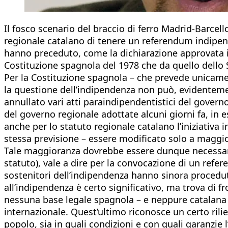
Il fosco scenario del braccio di ferro Madrid-Barcell
regionale catalano di tenere un referendum indipend
hanno preceduto, come la dichiarazione approvata il 
Costituzione spagnola del 1978 che da quello dello
Per la Costituzione spagnola – che prevede unicament
la questione dell’indipendenza non può, evidenteme
annullato vari atti paraindipendentistici del governo
del governo regionale adottate alcuni giorni fa, in e
anche per lo statuto regionale catalano l’iniziativa 
stessa previsione – essere modificato solo a maggio
Tale maggioranza dovrebbe essere dunque necessaria
statuto), vale a dire per la convocazione di un ref
sostenitori dell’indipendenza hanno sinora procedut
all’indipendenza è certo significativo, ma trova di 
nessuna base legale spagnola – e neppure catalana –
internazionale. Quest’ultimo riconosce un certo rili
popolo, sia in quali condizioni e con quali garanzie