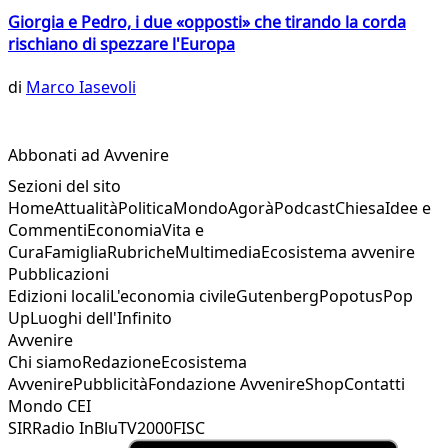
Giorgia e Pedro, i due «opposti» che tirando la corda
rischiano di spezzare l'Europa
di
Marco Iasevoli
Abbonati ad Avvenire
Sezioni del sito
Home
Attualità
Politica
Mondo
Agorà
Podcast
Chiesa
Idee e
Commenti
Economia
Vita e
Cura
Famiglia
Rubriche
Multimedia
Ecosistema avvenire
Pubblicazioni
Edizioni locali
L'economia civile
Gutenberg
Popotus
Pop
Up
Luoghi dell'Infinito
Avvenire
Chi siamo
Redazione
Ecosistema
Avvenire
Pubblicità
Fondazione Avvenire
Shop
Contatti
Mondo CEI
SIR
Radio InBlu
TV2000
FISC