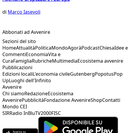
di
Marco Iasevoli
Abbonati ad Avvenire
Sezioni del sito
Home
Attualità
Politica
Mondo
Agorà
Podcast
Chiesa
Idee e
Commenti
Economia
Vita e
Cura
Famiglia
Rubriche
Multimedia
Ecosistema avvenire
Pubblicazioni
Edizioni locali
L'economia civile
Gutenberg
Popotus
Pop
Up
Luoghi dell'Infinito
Avvenire
Chi siamo
Redazione
Ecosistema
Avvenire
Pubblicità
Fondazione Avvenire
Shop
Contatti
Mondo CEI
SIR
Radio InBlu
TV2000
FISC