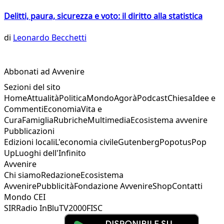
Delitti, paura, sicurezza e voto: il diritto alla statistica
di
Leonardo Becchetti
Abbonati ad Avvenire
Sezioni del sito
Home
Attualità
Politica
Mondo
Agorà
Podcast
Chiesa
Idee e
Commenti
Economia
Vita e
Cura
Famiglia
Rubriche
Multimedia
Ecosistema avvenire
Pubblicazioni
Edizioni locali
L'economia civile
Gutenberg
Popotus
Pop
Up
Luoghi dell'Infinito
Avvenire
Chi siamo
Redazione
Ecosistema
Avvenire
Pubblicità
Fondazione Avvenire
Shop
Contatti
Mondo CEI
SIR
Radio InBlu
TV2000
FISC