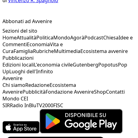
di
Vincenzo R. Spagnolo
Abbonati ad Avvenire
Sezioni del sito
Home
Attualità
Politica
Mondo
Agorà
Podcast
Chiesa
Idee e
Commenti
Economia
Vita e
Cura
Famiglia
Rubriche
Multimedia
Ecosistema avvenire
Pubblicazioni
Edizioni locali
L'economia civile
Gutenberg
Popotus
Pop
Up
Luoghi dell'Infinito
Avvenire
Chi siamo
Redazione
Ecosistema
Avvenire
Pubblicità
Fondazione Avvenire
Shop
Contatti
Mondo CEI
SIR
Radio InBlu
TV2000
FISC