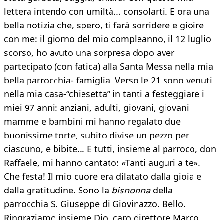
lettera intendo con umiltà... consolarti. E ora una
bella notizia che, spero, ti farà sorridere e gioire
con me: il giorno del mio compleanno, il 12 luglio
scorso, ho avuto una sorpresa dopo aver
partecipato (con fatica) alla Santa Messa nella mia
bella parrocchia- famiglia. Verso le 21 sono venuti
nella mia casa-“chiesetta” in tanti a festeggiare i
miei 97 anni: anziani, adulti, giovani, giovani
mamme e bambini mi hanno regalato due
buonissime torte, subito divise un pezzo per
ciascuno, e bibite... E tutti, insieme al parroco, don
Raffaele, mi hanno cantato: «Tanti auguri a te».
Che festa! Il mio cuore era dilatato dalla gioia e
dalla gratitudine. Sono la
bisnonna
della
parrocchia S. Giuseppe di Giovinazzo. Bello.
Ringraziamo insieme Dio, caro direttore Marco,