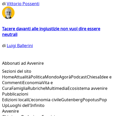
di
Vittorio Possenti
Tacere davanti alle ingiustizie non vuol dire essere
neutrali
di
Luigi Ballerini
Abbonati ad Avvenire
Sezioni del sito
Home
Attualità
Politica
Mondo
Agorà
Podcast
Chiesa
Idee e
Commenti
Economia
Vita e
Cura
Famiglia
Rubriche
Multimedia
Ecosistema avvenire
Pubblicazioni
Edizioni locali
L'economia civile
Gutenberg
Popotus
Pop
Up
Luoghi dell'Infinito
Avvenire