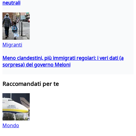
neutrali
Migranti
Meno clandestini, più immigrati regolari: i veri dati (a
sorpresa) del governo Meloni
Raccomandati per te
Mondo