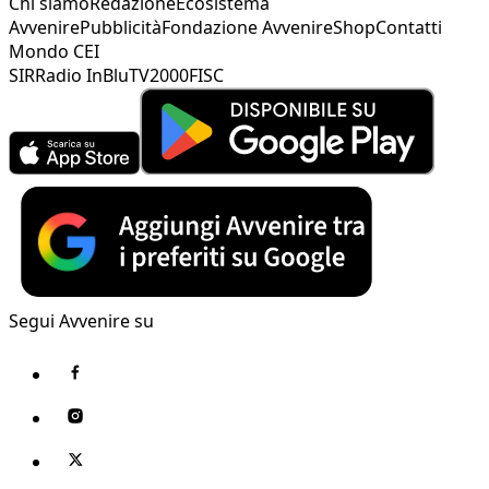
Chi siamo
Redazione
Ecosistema
Avvenire
Pubblicità
Fondazione Avvenire
Shop
Contatti
Mondo CEI
SIR
Radio InBlu
TV2000
FISC
Segui Avvenire su