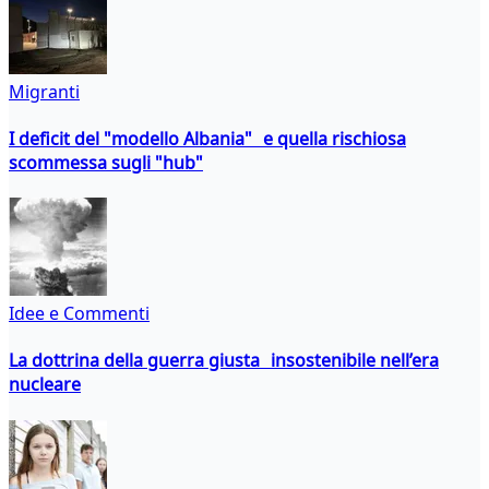
Migranti
I deficit del "modello Albania" e quella rischiosa
scommessa sugli "hub"
Idee e Commenti
La dottrina della guerra giusta insostenibile nell’era
nucleare