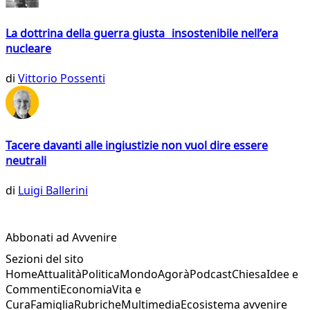
La dottrina della guerra giusta insostenibile nell’era
nucleare
di
Vittorio Possenti
Tacere davanti alle ingiustizie non vuol dire essere
neutrali
di
Luigi Ballerini
Abbonati ad Avvenire
Sezioni del sito
Home
Attualità
Politica
Mondo
Agorà
Podcast
Chiesa
Idee e
Commenti
Economia
Vita e
Cura
Famiglia
Rubriche
Multimedia
Ecosistema avvenire