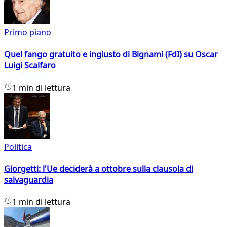
Primo piano
Quel fango gratuito e ingiusto di Bignami (FdI) su Oscar
Luigi Scalfaro
1 min di lettura
Politica
Giorgetti: l'Ue deciderà a ottobre sulla clausola di
salvaguardia
1 min di lettura