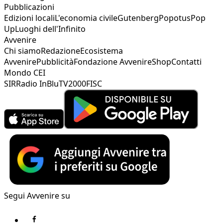
Pubblicazioni
Edizioni locali
L'economia civile
Gutenberg
Popotus
Pop
Up
Luoghi dell'Infinito
Avvenire
Chi siamo
Redazione
Ecosistema
Avvenire
Pubblicità
Fondazione Avvenire
Shop
Contatti
Mondo CEI
SIR
Radio InBlu
TV2000
FISC
Segui Avvenire su