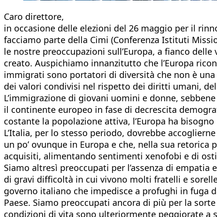
Caro direttore,
in occasione delle elezioni del 26 maggio per il rin
facciamo parte della Cimi (Conferenza Istituti Miss
le nostre preoccupazioni sull’Europa, a fianco delle
creato. Auspichiamo innanzitutto che l’Europa ricono
immigrati sono portatori di diversità che non è una 
dei valori condivisi nel rispetto dei diritti umani, de
L’immigrazione di giovani uomini e donne, sebbene c
il continente europeo in fase di decrescita demogr
costante la popolazione attiva, l’Europa ha bisogno d
L’Italia, per lo stesso periodo, dovrebbe accogliern
un po’ ovunque in Europa e che, nella sua retorica p
acquisiti, alimentando sentimenti xenofobi e di ostili
Siamo altresì preoccupati per l’assenza di empatia e 
di gravi difficoltà in cui vivono molti fratelli e sore
governo italiano che impedisce a profughi in fuga da
Paese. Siamo preoccupati ancora di più per la sorte d
condizioni di vita sono ulteriormente peggiorate a 