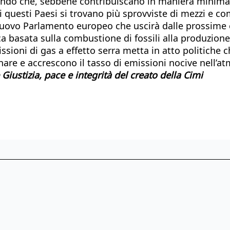
ondo che, sebbene contribuiscano in maniera minima 
i questi Paesi si trovano più sprovviste di mezzi e co
 Il nuovo Parlamento europeo che uscirà dalle prossim
a basata sulla combustione di fossili alla produzione 
emissioni di gas a effetto serra metta in atto politich
are e accrescono il tasso di emissioni nocive nell’at
ustizia, pace e integrità del creato della Cimi