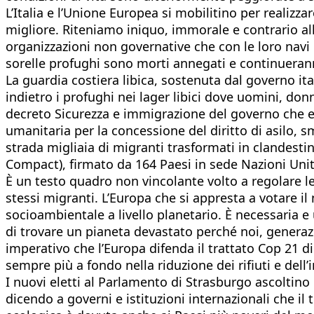
L’Italia e l’Unione Europea si mobilitino per realizza
migliore. Riteniamo iniquo, immorale e contrario all
organizzazioni non governative che con le loro navi 
sorelle profughi sono morti annegati e continueran
La guardia costiera libica, sostenuta dal governo it
indietro i profughi nei lager libici dove uomini, don
decreto Sicurezza e immigrazione del governo che eq
umanitaria per la concessione del diritto di asilo, s
strada migliaia di migranti trasformati in clandestin
Compact), firmato da 164 Paesi in sede Nazioni Uni
È un testo quadro non vincolante volto a regolare le 
stessi migranti. L’Europa che si appresta a votare i
socioambientale a livello planetario. È necessaria 
di trovare un pianeta devastato perché noi, generaz
imperativo che l’Europa difenda il trattato Cop 21 d
sempre più a fondo nella riduzione dei rifiuti e del
I nuovi eletti al Parlamento di Strasburgo ascoltino
dicendo a governi e istituzioni internazionali che il 