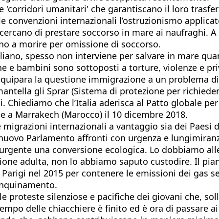
re 'corridori umanitari' che garantiscano il loro trasfe
e convenzioni internazionali l’ostruzionismo applicat
cercano di prestare soccorso in mare ai naufraghi. A c
no a morire per omissione di soccorso.
aliano, spesso non interviene per salvare in mare quan
ne e bambini sono sottoposti a torture, violenze e pri
uipara la questione immigrazione a un problema di s
mantella gli Sprar (Sistema di protezione per richieden
i. Chiediamo che l’Italia aderisca al Patto globale pe
te a Marrakech (Marocco) il 10 dicembre 2018.
migrazioni internazionali a vantaggio sia dei Paesi di
l nuovo Parlamento affronti con urgenza e lungimiranz
e urgente una conversione ecologica. Lo dobbiamo alle
ione adulta, non lo abbiamo saputo custodire. Il pian
i Parigi nel 2015 per contenere le emissioni dei gas s
l’inquinamento.
 le proteste silenziose e pacifiche dei giovani che, s
tempo delle chiacchiere è finito ed è ora di passare ai