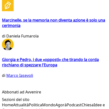
Marcinelle, se la memoria non diventa azione è solo una
cerimonia
di
Daniela Fumarola
Giorgia e Pedro, i due «opposti» che tirando la corda
rischiano di spezzare l'Europa
di
Marco Iasevoli
Abbonati ad Avvenire
Sezioni del sito
Home
Attualità
Politica
Mondo
Agorà
Podcast
Chiesa
Idee e