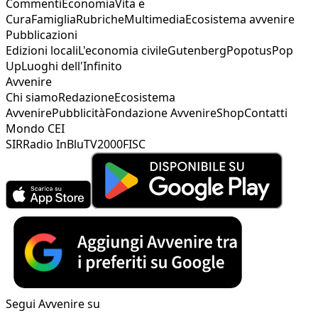
Commenti
Economia
Vita e
Cura
Famiglia
Rubriche
Multimedia
Ecosistema avvenire
Pubblicazioni
Edizioni locali
L'economia civile
Gutenberg
Popotus
Pop
Up
Luoghi dell'Infinito
Avvenire
Chi siamo
Redazione
Ecosistema
Avvenire
Pubblicità
Fondazione Avvenire
Shop
Contatti
Mondo CEI
SIR
Radio InBlu
TV2000
FISC
Segui Avvenire su