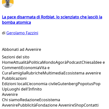
La pace disarmata di Rotblat, lo scienziato che lasciò la
bomba atomica
di
Gerolamo Fazzini
Abbonati ad Avvenire
Sezioni del sito
Home
Attualità
Politica
Mondo
Agorà
Podcast
Chiesa
Idee e
Commenti
Economia
Vita e
Cura
Famiglia
Rubriche
Multimedia
Ecosistema avvenire
Pubblicazioni
Edizioni locali
L'economia civile
Gutenberg
Popotus
Pop
Up
Luoghi dell'Infinito
Avvenire
Chi siamo
Redazione
Ecosistema
Avvenire
Pubblicità
Fondazione Avvenire
Shop
Contatti