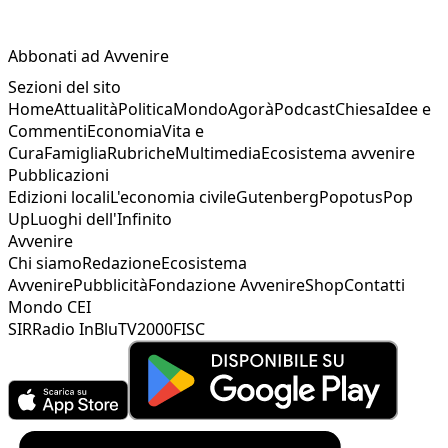
Abbonati ad Avvenire
Sezioni del sito
Home
Attualità
Politica
Mondo
Agorà
Podcast
Chiesa
Idee e
Commenti
Economia
Vita e
Cura
Famiglia
Rubriche
Multimedia
Ecosistema avvenire
Pubblicazioni
Edizioni locali
L'economia civile
Gutenberg
Popotus
Pop
Up
Luoghi dell'Infinito
Avvenire
Chi siamo
Redazione
Ecosistema
Avvenire
Pubblicità
Fondazione Avvenire
Shop
Contatti
Mondo CEI
SIR
Radio InBlu
TV2000
FISC