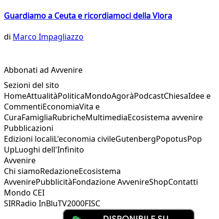
Guardiamo a Ceuta e ricordiamoci della Vlora
di
Marco Impagliazzo
Abbonati ad Avvenire
Sezioni del sito
Home
Attualità
Politica
Mondo
Agorà
Podcast
Chiesa
Idee e
Commenti
Economia
Vita e
Cura
Famiglia
Rubriche
Multimedia
Ecosistema avvenire
Pubblicazioni
Edizioni locali
L'economia civile
Gutenberg
Popotus
Pop
Up
Luoghi dell'Infinito
Avvenire
Chi siamo
Redazione
Ecosistema
Avvenire
Pubblicità
Fondazione Avvenire
Shop
Contatti
Mondo CEI
SIR
Radio InBlu
TV2000
FISC