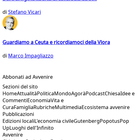
di
Stefano Vicari
Guardiamo a Ceuta e ricordiamoci della Vlora
di
Marco Impagliazzo
Abbonati ad Avvenire
Sezioni del sito
Home
Attualità
Politica
Mondo
Agorà
Podcast
Chiesa
Idee e
Commenti
Economia
Vita e
Cura
Famiglia
Rubriche
Multimedia
Ecosistema avvenire
Pubblicazioni
Edizioni locali
L'economia civile
Gutenberg
Popotus
Pop
Up
Luoghi dell'Infinito
Avvenire