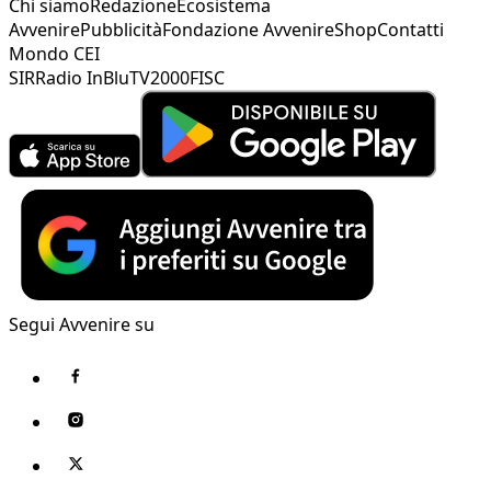
Chi siamo
Redazione
Ecosistema
Avvenire
Pubblicità
Fondazione Avvenire
Shop
Contatti
Mondo CEI
SIR
Radio InBlu
TV2000
FISC
Segui Avvenire su