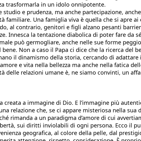
a trasformarla in un idolo onnipotente.
ire studio e prudenza, ma anche partecipazione, anch
à familiare. Una famiglia viva è quella che si apre ai 
 al contrario, genitori e figli alzano pesanti barrier
zze. Innesca la tentazione diabolica di poter fare da s
male può germogliare, anche nelle sue forme peggiori.
el bene. Non a caso il Papa ci dice che la ricerca del 
nano il dinamismo della storia, cercando di adattare 
no amore e vita nella bellezza ma anche nella fatica de
ità delle relazioni umane è, ne siamo convinti, un affa
sona creata a immagine di Dio. E l’immagine più autent
 una relazione che, se ci appare misteriosa nella sua 
rché rimanda a un paradigma d’amore di cui avvertiam
ibertà, sui diritti inviolabili di ogni persona. Ecco il
enienza geografica, al colore della pelle, dal prestigi
erita attenzione, rispetto, considerazione. È propri