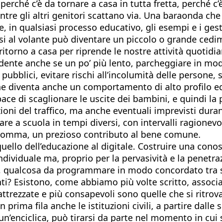
 perché c’è da tornare a casa in tutta fretta, perché c
ntre gli altri genitori scattano via. Una baraonda c
me, in qualsiasi processo educativo, gli esempi e i ges
i al volante può diventare un piccolo o grande cedime
l ritorno a casa per riprende le nostre attività quoti
dente anche se un po’ più lento, parcheggiare in mod
pubblici, evitare rischi all’incolumità delle persone, 
he diventa anche un comportamento di alto profilo ed
ce di scaglionare le uscite dei bambini, e quindi la 
oni del traffico, ma anche eventuali imprevisti durant
e a scuola in tempi diversi, con intervalli ragionevol
e, insomma, un prezioso contributo al bene comune.
lo dell’educazione al digitale. Costruire una conosce
ndividuale ma, proprio per la pervasività e la penetr
vo, qualcosa da programmare in modo concordato tra s
anti? Esistono, come abbiamo più volte scritto, associ
ù attrezzate e più consapevoli sono quelle che si ritrov
rima fila anche le istituzioni civili, a partire dalle
n’enciclica, può tirarsi da parte nel momento in cui 