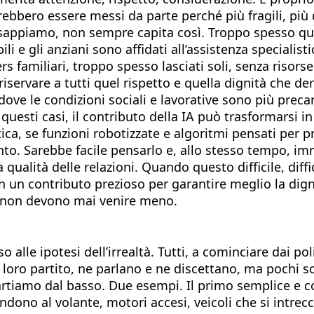
ovrebbero essere messi da parte perché più fragili, più
sappiamo, non sempre capita così. Troppo spesso ques
 e gli anziani sono affidati all’assistenza specialisti
ers familiari, troppo spesso lasciati soli, senza ris
i riservare a tutti quel rispetto e quella dignità che 
dove le condizioni sociali e lavorative sono più preca
n questi casi, il contributo della IA può trasformarsi
ica, se funzioni robotizzate e algoritmi pensati per
nto. Sarebbe facile pensarlo e, allo stesso tempo, i
 qualità delle relazioni. Quando questo difficile, dif
in un contributo prezioso per garantire meglio la digni
nza non devono mai venire meno.
alle ipotesi dell’irrealtà. Tutti, a cominciare dai po
 loro partito, ne parlano e ne discettano, ma pochi s
artiamo dal basso. Due esempi. Il primo semplice e conc
ndono al volante, motori accesi, veicoli che si intrec