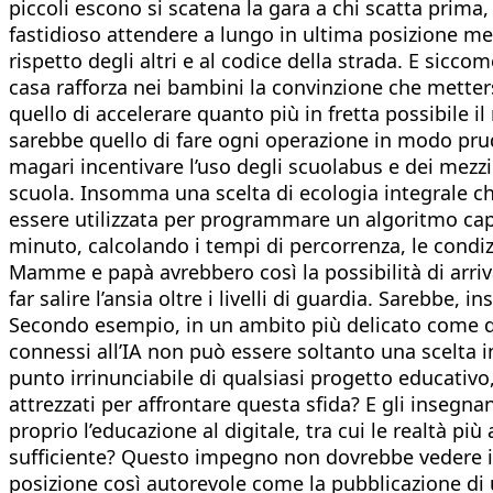
piccoli escono si scatena la gara a chi scatta prima,
fastidioso attendere a lungo in ultima posizione me
rispetto degli altri e al codice della strada. E sicco
casa rafforza nei bambini la convinzione che metters
quello di accelerare quanto più in fretta possibile i
sarebbe quello di fare ogni operazione in modo pru
magari incentivare l’uso degli scuolabus e dei mezzi 
scuola. Insomma una scelta di ecologia integrale c
essere utilizzata per programmare un algoritmo capa
minuto, calcolando i tempi di percorrenza, le condizi
Mamme e papà avrebbero così la possibilità di arrivar
far salire l’ansia oltre i livelli di guardia. Sarebb
Secondo esempio, in un ambito più delicato come quel
connessi all’IA non può essere soltanto una scelta i
punto irrinunciabile di qualsiasi progetto educati
attrezzati per affrontare questa sfida? E gli insegn
proprio l’educazione al digitale, tra cui le realtà pi
sufficiente? Questo impegno non dovrebbe vedere in p
posizione così autorevole come la pubblicazione di u