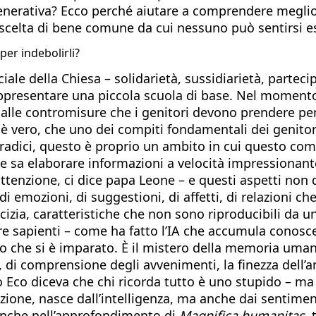
erativa? Ecco perché aiutare a comprendere meglio le
celta di bene comune da cui nessuno può sentirsi e
per indebolirli?
ciale della Chiesa – solidarietà, sussidiarietà, parteci
appresentare una piccola scuola di base. Nel momento
e dalle contromisure che i genitori devono prendere p
è vero, che uno dei compiti fondamentali dei genitori è
le radici, questo è proprio un ambito in cui questo c
e sa elaborare informazioni a velocità impressionante
enzione, ci dice papa Leone – e questi aspetti non dob
e di emozioni, di suggestioni, di affetti, di relazioni
cizia, caratteristiche che non sono riproducibili da 
ere sapienti – come ha fatto l’IA che accumula conosce
o che si è imparato. È il mistero della memoria uma
 di comprensione degli avvenimenti, la finezza dell’ana
 Eco diceva che chi ricorda tutto è uno stupido – ma 
lezione, nasce dall’intelligenza, ma anche dai sentime
, anche nell’approfondimento di
Magnifica humanitas
,