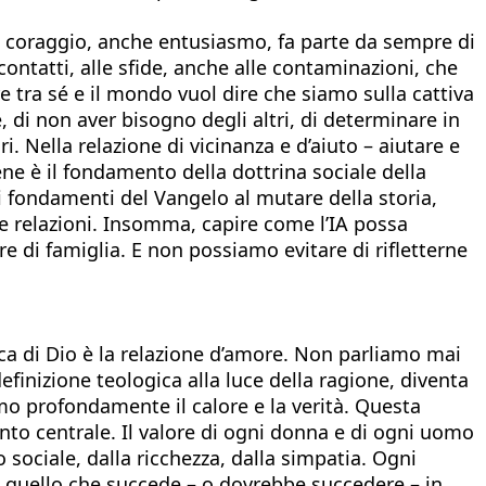
e coraggio, anche entusiasmo, fa parte da sempre di
contatti, alle sfide, anche alle contaminazioni, che
e tra sé e il mondo vuol dire che siamo sulla cattiva
é, di non aver bisogno degli altri, di determinare in
 Nella relazione di vicinanza e d’aiuto – aiutare e
bene è il fondamento della dottrina sociale della
i fondamenti del Vangelo al mutare della storia,
lle relazioni. Insomma, capire come l’IA possa
re di famiglia. E non possiamo evitare di rifletterne
ica di Dio è la relazione d’amore. Non parliamo mai
definizione teologica alla luce della ragione, diventa
o profondamente il calore e la verità. Questa
 punto centrale. Il valore di ogni donna e di ogni uomo
o sociale, dalla ricchezza, dalla simpatia. Ogni
o quello che succede – o dovrebbe succedere – in