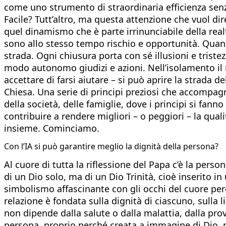
come uno strumento di straordinaria efficienza senz
Facile? Tutt’altro, ma questa attenzione che vuol d
quel dinamismo che è parte irrinunciabile della realt
sono allo stesso tempo rischio e opportunità. Quando,
strada. Ogni chiusura porta con sé illusioni e triste
modo autonomo giudizi e azioni. Nell’isolamento il 
accettare di farsi aiutare – si può aprire la strada d
Chiesa. Una serie di principi preziosi che accompag
della società, delle famiglie, dove i principi si fan
contribuire a rendere migliori – o peggiori – la qual
insieme. Cominciamo.
Con l’IA si può garantire meglio la dignità della persona?
Al cuore di tutta la riflessione del Papa c’è la per
di un Dio solo, ma di un Dio Trinità, cioè inserito in
simbolismo affascinante con gli occhi del cuore pe
relazione è fondata sulla dignità di ciascuno, sulla l
non dipende dalla salute o dalla malattia, dalla prov
persona, proprio perché creata a immagine di Dio, m