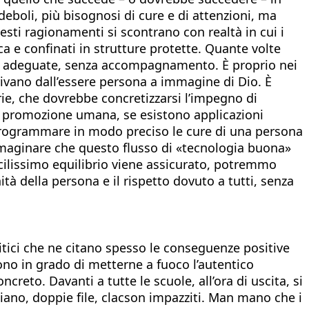
 deboli, più bisognosi di cure e di attenzioni, ma
ti ragionamenti si scontrano con realtà in cui i
ca e confinati in strutture protette. Quante volte
orse adeguate, senza accompagnamento. È proprio nei
derivano dall’essere persona a immagine di Dio. È
rie, che dovrebbe concretizzarsi l’impegno di
 in promozione umana, se esistono applicazioni
 programmare in modo preciso le cure di una persona
mmaginare che questo flusso di «tecnologia buona»
ficilissimo equilibrio viene assicurato, potremmo
tà della persona e il rispetto dovuto a tutti, senza
litici che ne citano spesso le conseguenze positive
ono in grado di metterne a fuoco l’autentico
reto. Davanti a tutte le scuole, all’ora di uscita, si
ciano, doppie file, clacson impazziti. Man mano che i