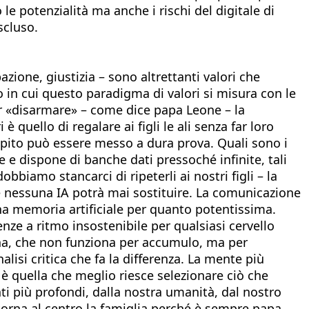
 potenzialità ma anche i rischi del digitale di
scluso.
pazione, giustizia – sono altrettanti valori che
 in cui questo paradigma di valori si misura con le
er «disarmare» – come dice papa Leone – la
 quello di regalare ai figli le ali senza far loro
ompito può essere messo a dura prova. Quali sono i
 e dispone di banche dati pressoché infinite, tali
biamo stancarci di ripeterli ai nostri figli – la
 che nessuna IA potrà mai sostituire. La comunicazione
una memoria artificiale per quanto potentissima.
nze a ritmo insostenibile per qualsiasi cervello
na, che non funziona per accumulo, ma per
lisi critica che fa la differenza. La mente più
è quella che meglio riesce selezionare ciò che
nti più profondi, dalla nostra umanità, dal nostro
 torna al centro la famiglia perché è sempre papa