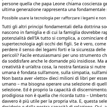
persone quella che papa Leone chiama coscienza gen
ultima generazione rappresenta una fondamentale s
Possibile usare la tecnologia per rafforzare i legami e non 
Tutti gli altri principi fondamentali della dottrina so
nascono in famiglia e di cui la famiglia dovrebbe r
potenzialità dell’IA tutto si complica, a cominciar
supertecnologia agli occhi dei figli. Se è vero, come 
perdere il senso dei legami forti e la sicurezza del
pericoli? Facile entusiasmarsi per uno strumento ch
da soddisfare anche le domande più insidiose. Ma att
creatività è un’altra cosa, la nostra fantasia si nutr
umana è fondata sull’amore, sulla simpatia, sull’ami
Non basta aver «letto» dieci milioni di libri per ess
umano – ma bisogna operare una selezione di quell
selezione. Ed è proprio la capacità di discernimento,
prodigiosa non è quella che ricorda tutto – Umberto
davvero è più utile per la propria vita. E, questa se
desiderio e dalla nostra capacità di relazione. Qui