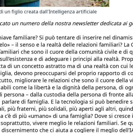
 un figlio creata dall'Intelligenza artificiale
icato un numero della nostra newsletter dedicata ai geni
hiave familiare? Si può tentare di inserire nel dinami
 – il senso e la realtà delle relazioni familiari? La
miliari che sono il cuore della comunità civile e di q
 sull’esistenza e di adeguare i principi alla realtà. 
atta di un concetto astratto ma di una realtà con cui 
glia, devono preoccuparsi del proprio rapporto di copp
utto, migliorare le relazioni che sono il cuore della v
abili come la libertà e la dignità della persona, di og
di persona – dalla custodia della persona di fronte all
parlare di famiglia. E la tecnologia si può benedire s
i, più fraterni, più solidali, più aperti agli altri, q
a c’è di più «umano» di una famiglia? Dove si cresce
oprattutto, vivere meglio le relazioni familiari. Se 
iscernimento che ci aiuta a cogliere il meglio dell’IA,