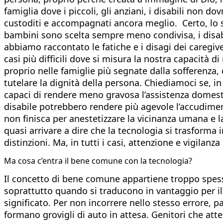
famiglia dove i piccoli, gli anziani, i disabili non d
custoditi e accompagnati ancora meglio. Certo, lo 
bambini sono scelta sempre meno condivisa, i disabili
abbiamo raccontato le fatiche e i disagi dei caregiv
casi più difficili dove si misura la nostra capacità d
proprio nelle famiglie più segnate dalla sofferenza, 
tutelare la dignità della persona. Chiediamoci se, i
capaci di rendere meno gravosa l’assistenza domest
disabile potrebbero rendere più agevole l’accudime
non finisca per anestetizzare la vicinanza umana e la
quasi arrivare a dire che la tecnologia si trasforma 
distinzioni. Ma, in tutti i casi, attenzione e vigila
Ma cosa c’entra il bene comune con la tecnologia?
Il concetto di bene comune appartiene troppo spesso 
soprattutto quando si traducono in vantaggio per il
significato. Per non incorrere nello stesso errore, p
formano grovigli di auto in attesa. Genitori che atte