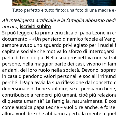
Tutto perfetto e tutto finto: una foto di una madre e di
All'Intelligenza artificiale e la famiglia abbiamo ded
ancora,
iscriviti subito
.
Si può leggere la prima enciclica di papa Leone in c
documento – «Un pensiero dinamico fedele al Vangelo»
sempre avuto uno sguardo privilegiato per i nuclei fa
capitale sociale che motiva lo sforzo di interrogarsi
parla di tecnologia. Nella sua prospettiva non si tr
persone, nella maggior parte dei casi, vivono in fami
anziani, del loro ruolo nella società. Devono, sopratt
in casa dipendono valori personali e sociali irrinunci
perché il Papa avvia la sua riflessione dal concetto 
di persona e di bene vuol dire, se ci pensiamo bene, 
contribuisce a renderci più umani, cioè più relazional
di questa umanità? La famiglia, naturalmente. E cos
come auspica papa Leone – vuol dire anche, e forse s
allora vuol dire che abbiamo aperto la mente a quel d