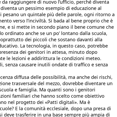
’è da raggiungere di nuovo l’ufficio, perché diventa
he diventa un pessimo esempio di educazione al
ti pesano un quintale più delle parole, ogni ritorno a
nto verso l’inciviltà. Si bada al bene proprio che è
diane, e si mette in secondo piano il bene comune che
o ordinato anche se un po’ lontano dalla scuola,
soprattutto dei piccoli che sostano davanti alla
ucativo. La tecnologia, in questo caso, potrebbe
presenza dei genitori in attesa, minuto dopo
e le lezioni e addirittura le condizioni meteo.
i, senza causare inutili ondate di traffico e senza
nza diffusa delle possibilità, ma anche dei rischi,
azione trasversale del mezzo, dovrebbe diventare un
cuola e famiglia. Ma quanti sono i genitori
azioni familiari che hanno scelto come obiettivo
ano nel progetto dei «Patti digitali». Ma è
 scuole? E la comunità ecclesiale, dopo una presa di
si deve trasferire in una base sempre più ampia di