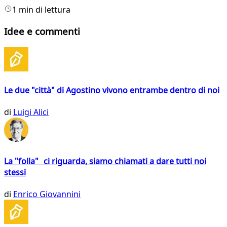
1 min di lettura
Idee e commenti
Le due "città" di Agostino vivono entrambe dentro di noi
di
Luigi Alici
La "folla" ci riguarda, siamo chiamati a dare tutti noi
stessi
di
Enrico Giovannini