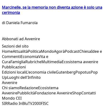
Marcinelle, se la memoria non diventa azione è solo una
cerimonia
di
Daniela Fumarola
Abbonati ad Avvenire
Sezioni del sito
Home
Attualità
Politica
Mondo
Agorà
Podcast
Chiesa
Idee e
Commenti
Economia
Vita e
Cura
Famiglia
Rubriche
Multimedia
Ecosistema avvenire
Pubblicazioni
Edizioni locali
L'economia civile
Gutenberg
Popotus
Pop
Up
Luoghi dell'Infinito
Avvenire
Chi siamo
Redazione
Ecosistema
Avvenire
Pubblicità
Fondazione Avvenire
Shop
Contatti
Mondo CEI
SIR
Radio InBlu
TV2000
FISC