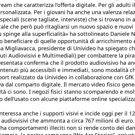
ream che caratterizza l’offerta digitale. Per gli adult
sonalizzata. Per i giovani ha anche una valenza relazi
eciali (scene tagliate, interviste) che si trovano in a
itale che però può ritagliarsi un nuovo spazio e nuovi
spinge alla superficialità» ha sottolineato Daniele
beneficiare di quelle opportunità di arricchimento e 
iana Migliavacca, presidente di Univideo ha spiegato c
uti Audiovisivi e Multimediali) per combattere la pirat
esentata conferma che il prodotto audiovisivo ha anco
i contenuti più accessibili e immediati, sono modalità
eport realizzato da Univideo in collaborazione con GfK
riva dal comparto digitale. Il mercato video fisico gene
icoltà ci sono. I negozi fisici stanno scomparendo e mo
ato dell’usato con alcune piattaforme online speciali
nteressa anche i supporti visivi e incide oggi per il 1
audiovisivi che ammonta a circa 767 milioni di euro. 
ha comportamenti illeciti non si rende conto dei dann
sempio, la nostra campagna “We Are Stories”, arrivata 