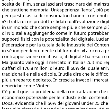
scelta del film, senza lasciarsi trascinare dal mainst
che trattiene memoria. Un’esperienza “lenta”, più per
per questa fascia di consumatori hanno i contenuti sp
«Si tratta di un prodotto sfidato dall’evoluzione dig
in un mondo che corre sempre più e che sempre più 
di Niq Italia aggiungendo come in futuro potrebbero 
supporti fisici con le potenzialità del digitale. Luc
(Federazione per la tutela delle Industrie dei Conten
in sé indipendentemente dal formato. «La ricerca pr
contrapposizione con il fisico, il digitale ha reso 
Ma quanto vale oggi il mercato in Italia? L’ultimo r
d’affari di 176,8 milioni di euro, il 60% del quale ar
tradizionali e nelle edicole. Inutile dire che le diff
più un reparto dedicato. In crescita invece il merc
generiche come Vinted.
C’è poi il grosso problema della contraffazione che i
economico potenziale per le industrie dei contenuti 
Doxa, evidenzia che il 56% dei giovani under 25 che 
lotta alla pirateria è proprio la comunicazione. Ad e