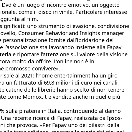
i il Dvd è un luogo d’incontro emotivo, un oggetto
onale, come il disco in vinile. Particolare interesse
ggiunta al film.
 significati: uno strumento di evasione, condivisione
 Novello, Consumer Behavior and Insights manager
personalizzazione fornite dall’ibridazione dei
he l’associazione sta lavorando insieme alla Fapav
eria e riportare l’attenzione sul valore della visione
ra molto da offrire. L’online non è in
 che promosso convivere».
 risale al 2021: l’home entertainment ha un giro
ra un fatturato di 69,8 milioni di euro nei canali
lte catene delle librerie hanno scelto di non tenere
zzate come Momox.it e vendite anche in quelle più
2% sulla pirateria in Italia, contribuendo al danno
Una recente ricerca di Fapav, realizzata da Ipsos-
i che provoca. «Per Fapav uno dei pilastri della
alla terza edizione, racconta le storie dei giovani