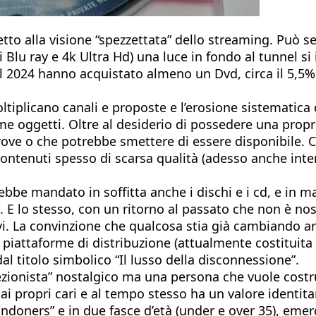
tto alla visione “spezzettata” dello streaming. Può 
 Blu ray e 4k Ultra Hd) una luce in fondo al tunnel si 
e nel 2024 hanno acquistato almeno un Dvd, circa il 5
ltiplicano canali e proposte e l’erosione sistematica 
e oggetti. Oltre al desiderio di possedere una propria
ve o che potrebbe smettere di essere disponibile. C'è
contenuti spesso di scarsa qualità (adesso anche inter
ebbe mandato in soffitta anche i dischi e i cd, e in ma
i. E lo stesso, con un ritorno al passato che non è n
i. La convinzione che qualcosa stia già cambiando arr
te piattaforme di distribuzione (attualmente costituit
l titolo simbolico “Il lusso della disconnessione”.
zionista” nostalgico ma una persona che vuole costrui
i propri cari e al tempo stesso ha un valore identitar
bandoners” e in due fasce d’età (under e over 35), emerg