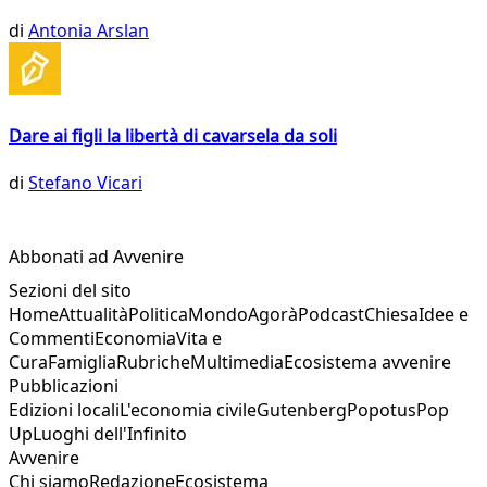
di
Antonia Arslan
Dare ai figli la libertà di cavarsela da soli
di
Stefano Vicari
Abbonati ad Avvenire
Sezioni del sito
Home
Attualità
Politica
Mondo
Agorà
Podcast
Chiesa
Idee e
Commenti
Economia
Vita e
Cura
Famiglia
Rubriche
Multimedia
Ecosistema avvenire
Pubblicazioni
Edizioni locali
L'economia civile
Gutenberg
Popotus
Pop
Up
Luoghi dell'Infinito
Avvenire
Chi siamo
Redazione
Ecosistema