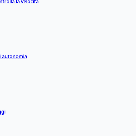
trolla la velocità
di autonomia
ggi