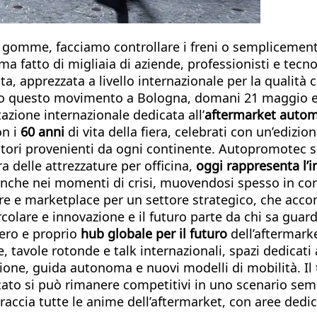
 gomme, facciamo controllare i freni o semplicement
ma fatto di migliaia di aziende, professionisti e tecno
a, apprezzata a livello internazionale per la qualità c
tto questo movimento a Bologna, domani 21 maggio e 
tazione internazionale dedicata all’
aftermarket automo
on i
60 anni
di vita della fiera, celebrati con un’edizio
tori provenienti da ogni continente. Autopromotec si 
 delle attrezzature per officina,
oggi rappresenta l’i
e anche nei momenti di crisi, muovendosi spesso in c
e e marketplace per un settore strategico, che accom
olare e innovazione e il futuro parte da chi sa guar
ero e proprio
hub globale per il futuro
dell’aftermark
avole rotonde e talk internazionali, spazi dedicati a
cazione, guida autonoma e nuovi modelli di mobilità. I
cato si può rimanere competitivi in uno scenario sem
ccia tutte le anime dell’aftermarket, con aree dedic