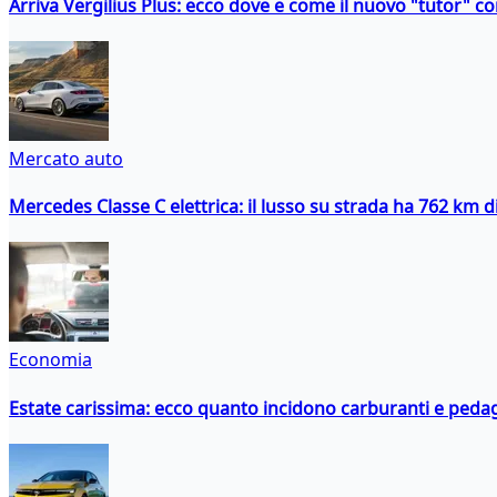
Arriva Vergilius Plus: ecco dove e come il nuovo "tutor" con
Mercato auto
Mercedes Classe C elettrica: il lusso su strada ha 762 km 
Economia
Estate carissima: ecco quanto incidono carburanti e peda