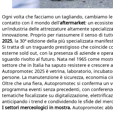
​Ogni volta che facciamo un tagliando, cambiamo le
contatto con il mondo dell’
aftermarket
: un ecosiste
un’industria delle attrezzature altamente specializzat
innovazione. Proprio per riassumere il senso di tu
2025
, la 30ª edizione della più specializzata manifes
Si tratta di un traguardo prestigioso che coincide c
esterne sold out, con la presenza di aziende e opera
sguardo rivolto al futuro. Nata nel 1965 come mostra
settore che in Italia ha saputo resistere e crescer
Autopromotec 2025 è vetrina, laboratorio, incubator
persone. La manutenzione è sicurezza, economia circ
Oltre che una fiera, Autopromotec si conferma un v
programma eventi senza precedenti, con conferenze, t
tematiche focalizzate su digitalizzazione, elettrifi
anticipando i trend e condividendo le sfide del mer
I settori merceologici in mostra.
Autopromotec abbra