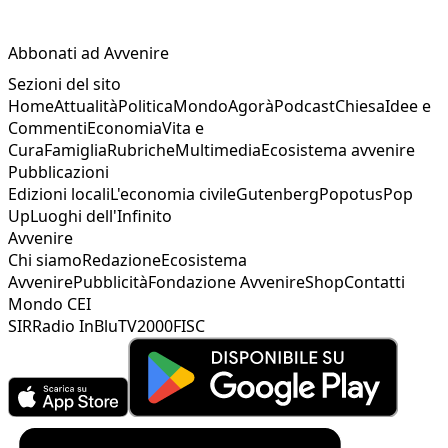
Abbonati ad Avvenire
Sezioni del sito
Home
Attualità
Politica
Mondo
Agorà
Podcast
Chiesa
Idee e
Commenti
Economia
Vita e
Cura
Famiglia
Rubriche
Multimedia
Ecosistema avvenire
Pubblicazioni
Edizioni locali
L'economia civile
Gutenberg
Popotus
Pop
Up
Luoghi dell'Infinito
Avvenire
Chi siamo
Redazione
Ecosistema
Avvenire
Pubblicità
Fondazione Avvenire
Shop
Contatti
Mondo CEI
SIR
Radio InBlu
TV2000
FISC