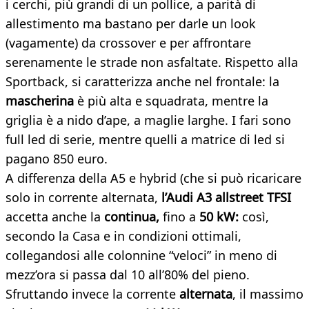
i cerchi, più grandi di un pollice, a parità di
allestimento ma bastano per darle un look
(vagamente) da crossover e per affrontare
serenamente le strade non asfaltate. Rispetto alla
Sportback, si caratterizza anche nel frontale: la
mascherina
è più alta e squadrata, mentre la
griglia è a nido d’ape, a maglie larghe. I fari sono
full led di serie, mentre quelli a matrice di led si
pagano 850 euro.
A differenza della A5 e hybrid (che si può ricaricare
solo in corrente alternata,
l’
Audi A3 allstreet TFSI
accetta anche la
continua
,
fino a
50 kW
:
così,
secondo la Casa e in condizioni ottimali,
collegandosi alle colonnine “veloci” in meno di
mezz’ora si passa dal 10 all’80% del pieno.
Sfruttando invece la corrente
alternata
, il massimo