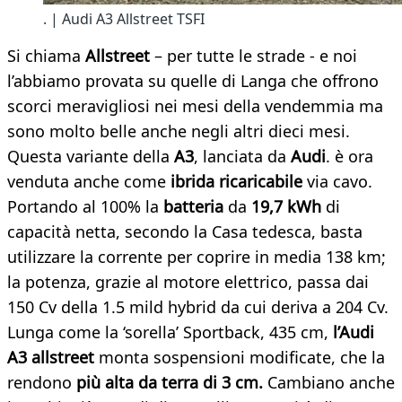
. | Audi A3 Allstreet TSFI
Si chiama
A
llstreet
– per tutte le strade - e noi
l’abbiamo provata su quelle di Langa che offrono
scorci meravigliosi nei mesi della vendemmia ma
sono molto belle anche negli altri dieci mesi.
Questa variante della
A3
, lanciata da
Audi
. è ora
venduta anche come
ibrida ricaricabile
via cavo.
Portando al 100% la
batteria
da
19,7 kWh
di
capacità netta, secondo la Casa tedesca, basta
utilizzare la corrente per coprire in media 138 km;
la potenza, grazie al motore elettrico, passa dai
150 Cv della 1.5 mild hybrid da cui deriva a 204 Cv.
Lunga come la ‘sorella’ Sportback, 435 cm,
l’
Audi
A3 allstreet
monta sospensioni modificate, che la
rendono
più alta da terra di 3 cm
.
Cambiano anche