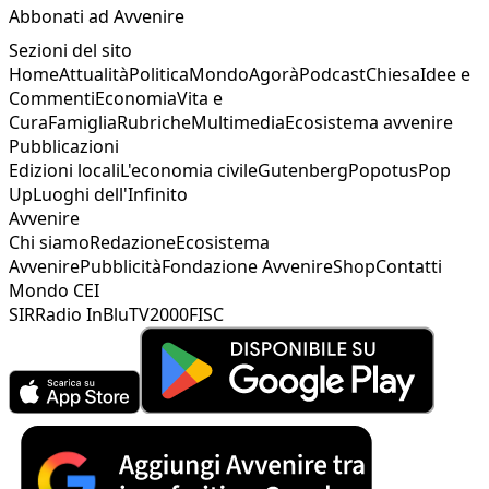
Abbonati ad Avvenire
Sezioni del sito
Home
Attualità
Politica
Mondo
Agorà
Podcast
Chiesa
Idee e
Commenti
Economia
Vita e
Cura
Famiglia
Rubriche
Multimedia
Ecosistema avvenire
Pubblicazioni
Edizioni locali
L'economia civile
Gutenberg
Popotus
Pop
Up
Luoghi dell'Infinito
Avvenire
Chi siamo
Redazione
Ecosistema
Avvenire
Pubblicità
Fondazione Avvenire
Shop
Contatti
Mondo CEI
SIR
Radio InBlu
TV2000
FISC